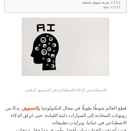
تجربة تسوق محسّنة:
ختامًا..
الاستفادة من الذكاء الاصطناعي في التسويق الرقمي
قطع العالم شوطًا طويلًا في مجال التكنولوجيا و
التسويق
، بدءًا من
روبوتات المحادثة إلى السيارات ذاتية القيادة، حتى انزلق الذكاء
الاصطناعي في حياتنا، وتزايدت تطبيقاته.
حيث أصبحت الخوارزميات أفضل وأسرع، مما جعل منتجات