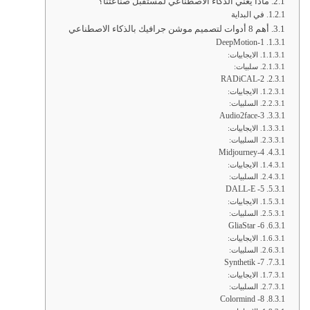
ماذا يعني الذكاء الاصطناعي لمستقبل صناعتنا؟
في البداية
أهم 8 أدوات لتصميم موشن جرافيك بالذكاء الاصطناعي
1-DeepMotion
الايجابيات:
سلبيات:
2-RADiCAL
الايجابيات:
السلبيات:
3-Audio2face
الايجابيات:
السلبيات:
4-Midjourney
الايجابيات:
السلبيات:
5- DALL-E
الايجابيات:
السلبيات:
6- GliaStar
الايجابيات:
السلبيات:
7- Synthetik
الايجابيات:
السلبيات:
8- Colormind