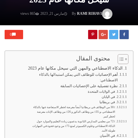
RAMI RIHAVI
By
مارس 21, 2023
865 views
0
محتوى المقال
الذكاء الاصطناعي والمهن التي سيحل مكانها عام 2023
أهم الإحصائيات للوظائف التي يمكن استبدالها بالذكاء
الاصطناعي:
نظرة تفصيلية على الإحصائيات السابقة
في الولايات المتحدة
في اليابان
في بريطانيا
30٪ من الوظائف في بريطانيا أيضاً معرضة لخطر الاستعاضة عنها بالذكاء
الاصطناعي ،و 35٪ من وظائف الذكور و 26٪ من وظائف الإناث معرضة
لخطر كبير.
72٪ من معلمي المدارس الثانوية يدعمون زيادة التعليم والموارد حول
الذكاء الاصطناعي وعلوم الكمبيوتر لمنع 75٪ من وجود فجوة في المهارات
طويلة الأمد.
في الآسيان