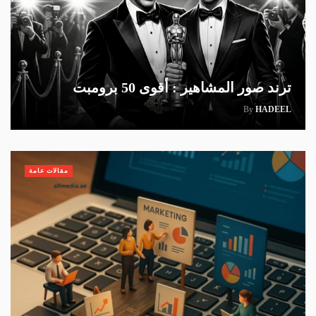
ترند صور المشاهير : أقوى 50 برومبت
By
HADEEL
مقالات عامة