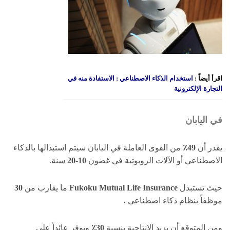
اقرأ أيضاً :
استخدام الذكاء الاصطناعي : الاستفادة منه في
التجارة الإلكترونية
في اليابان
يقدر أن
49٪
من القوى العاملة في اليابان سيتم استبدالها بالذكاء
الاصطناعي أو الآلات الروبوتية في غضون
10-20
سنة.
حيث تستبدل
Fukoku Mutual Life Insurance
ما يقارب من
30
موظفاً بنظام ذكاء اصطناعي ،
ومن المتوقع أن يزيد الإنتاجية بنسبة
30٪
ويوفر عائداً على