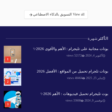
View all التسويق بالذكاء الاصطناعي
الأكثر
شهرة
بوتات مجانية على تليجرام : الأهم والأقوى 2026✨️
أكتوبر 4, 2024
52172 views
بوتات تلجرام تحميل من المواقع : الأفضل 2026
يناير 25, 2025
48464 views
بوت تليجرام تحميل فيديوهات : الأهم 2026✨️
نوفمبر 9, 2024
33668 views