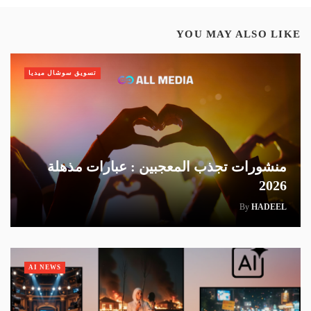
YOU MAY ALSO LIKE
تسويق سوشال ميديا
منشورات تجذب المعجبين : عبارات مذهلة
2026
By
HADEEL
AI NEWS