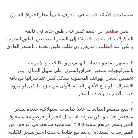
ستساعدك الأمثلة التالية في التعرف على أسعار اختراق السوق :
١. يعلن
مطعم
عن خصم كبير على طبق جديد في قائمة
المأكولات. قد ينجذب العملاء إلى السعر المنخفض للطبق الجديد ،
و لكن عند الطلب ، قد يقررون طلب طبق مختلف بالسعر العادي.
٢. يشتهر مقدمو خدمات الهاتف و والكابلات و الإنترنت
باستراتيجيات تسعير اختراق السوق. على سبيل المثال ، يتم
تخفيض أسعار الهواتف المحمولة بشكل كبير عند شرائها مع باقة
الاشتراك ؛ أو منح الأشهر الستة الأولى من حزمة الكبل أو مزود
خدمة الإنترنت بنصف السعر.
.
٣. يبيع مصنعو الطابعات عادةً طابعات استهلاكية جديدة بسعر
منخفض جدًا ، و لكن عبوات استبدال الحبر أو خرطوشة مسحوق
الحبر بسعر مرتفع بنسبة 300٪ استاتيجية شائعة. في الواقع ، من
الممارسات المعتادة أن يتم بيع طابعات نفث الحبر بسعر التكلفة