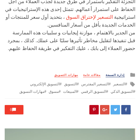
التجزئة التفكير باستمرار في طرق جديدة لجذب العملاء من اجل
الحفاظ على استمرار أعمالهم. تتمثل إحدى هذه الإستراتيجيات في
استراتيجية
التسعير لإختراق السوق
، بتحديد أول سعر للمنتجات أو
الخدمات الجديدة بأقل من أسعار المنافسين.
من الجدير بالاهتمام ، موازنة إيجابيات و سلبيات هذه الممارسة
قبل تنفيذها لتقليل مخاطر تأثيرها سلبًا على عملك. كذلك ، بمجرد
حضور العملاء إلى بابك ، عليك التفكير في طريقة الحفاظ عليهم.
Posted
إدارة السمعة
مقالات عامة
مهارات التسويق
in
Tagged
التسعير
التسعير المفترس
التسويق
التسويق الإلكتروني
with
التسويق الذكي
التسويق الرقمي
المبيعات
مسوق
مهارات التسويق
0