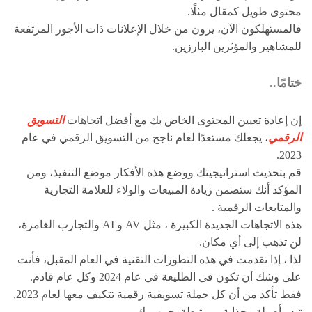
محتوى طويل كمقال مثلًا.
فالمستهلكون الآن، يرون من خلال الإعلانات ذات الأجور المرتفعة
للمشاهير والمؤثرين البارزين.
ختامًا..
إن إعادة تعيين المحتوى الخاص بك مع أفضل اتجاهات
التسويق
الرقمي
، يجعلك مستعدًا لعام ناجح من التسويق الرقمي في عام
2023.
قم بتحديث استراتيجيتك ووضع هذه الأفكار موضع التنفيذ، ومن
المؤكد أنك ستضمن زيادة المبيعات والولاء للعلامة التجارية
والمتابعات الرقمية .
هذه الاتجاهات الجديدة الكبيرة ، مثل AV و AI والتجارب الغامرة،
لن تذهب إلى أي مكان.
لذا ، إذا تقدمت في هذه التطورات التقنية في العام المقبل، فأنت
على وشك أن تكون في الطليعة في عام 2024 وكل عام قادم.
فقط تأكد من أن كل حملة تسويقية رقمية تتكيف معها لعام 2023,
تبدو أصيلة وجذابة ومرتبطة بجمهورك.