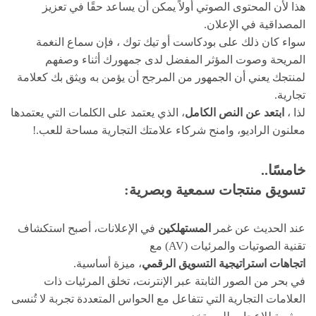
هذا لأن المحتوى الصوتي أولاً يمكن أن يساعد حقًا في تعزيز
المصداقية في الإعلان.
سواء كان ذلك على بودكاست أو تيك توك ، فإن سماع النغمة
المريحة وصوت المؤثر المفضل لدى جمهورك أثناء وصفهم
لمنتجك يعني أن الجمهور من المرجح أن يؤمن به ويثق بك كعلامة
تجارية.
لذا ،
ابتعد عن النص الكامل
، الذي يعتمد على الكلمات التي يعتمدها
معلنون الراديو، وامنح شركاء علامتك التجارية مساحة للعب.!
خامسًا..
تسويق منتجات سمعية وبصرية:
عند الحديث عن غمر
المستهلكين
في الإعلانات، أصبح استكشاف
تقنية الصوتيات والمرئيات (AV) مع
اتجاهات استراتيجية التسويق الرقمي
، ميزة أساسية.
في بحر من الصور الثابتة عبر الإنترنت، تخلق المرئيات ذات
العلامات التجارية التي تتفاعل مع الحواس المتعددة تجربة لا تُنسى