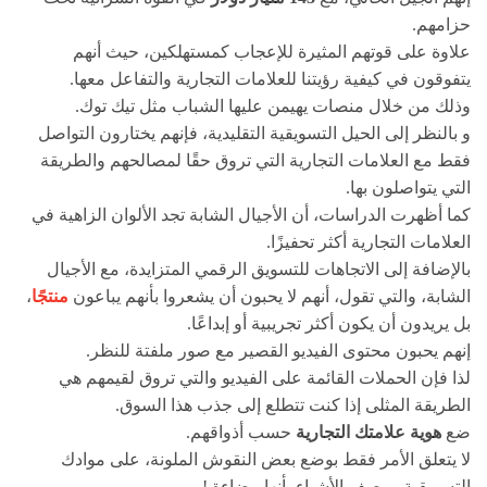
حزامهم.
علاوة على قوتهم المثيرة للإعجاب كمستهلكين، حيث أنهم
يتفوقون في كيفية رؤيتنا للعلامات التجارية والتفاعل معها.
وذلك من خلال منصات يهيمن عليها الشباب مثل تيك توك.
و بالنظر إلى الحيل التسويقية التقليدية، فإنهم يختارون التواصل
فقط مع العلامات التجارية التي تروق حقًا لمصالحهم والطريقة
التي يتواصلون بها.
كما أظهرت الدراسات، أن الأجيال الشابة تجد الألوان الزاهية في
العلامات التجارية أكثر تحفيزًا.
بالإضافة إلى الاتجاهات للتسويق الرقمي المتزايدة، مع الأجيال
الشابة، والتي تقول، أنهم لا يحبون أن يشعروا بأنهم يباعون
منتجًا
،
بل يريدون أن يكون أكثر تجريبية أو إبداعًا.
إنهم يحبون محتوى الفيديو القصير مع صور ملفتة للنظر.
لذا فإن الحملات القائمة على الفيديو والتي تروق لقيمهم هي
الطريقة المثلى إذا كنت تتطلع إلى جذب هذا السوق.
ضع
هوية علامتك التجارية
حسب أذواقهم.
لا يتعلق الأمر فقط بوضع بعض النقوش الملونة، على موادك
التسويقية ووصف الأشياء بأنها مضاءة.!