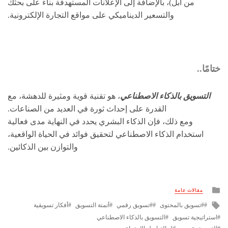
من آبل)، بالإضافة إلى الإعلانات المستهدفة بناءً على بحثك
والتسعير الديناميكي على مواقع التجارة الإلكترونية.
ختامًا..
التسويق
بالذكاء الاصطناعي
، هو تقنية قوية ومثيرة للدهشة، مع
القدرة على إحداث ثورة في العديد من الصناعات.
ومع ذلك، فإن الذكاء البشري يحدد في النهاية مدى فعالية
استخدام الذكاء الاصطناعي لتحقيق فوائد في الحياة الواقعية،
والتوازن بين الذكائين.
Posted
مقالات عامة
in
Tagged
#تسويق بالمحتوى
#تسويق رقمي
أتمتة التسويق
أفكار تسويقية
with
استراتيجية تسويق
التسويق بالذكاء الاصطناعي