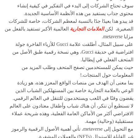
سوف تحتاج الشركات إلى البدء في التفكير في كيفية إنشاء
محتوى جذاب يستفيد من هذه الأنظمة الأساسية الجديدة.
قد يبدو هذا بعيدًا جدًا بالنسبة لمعظم الشركات، خاصة للشركات
الصغيرة، لكن
العلامات التجارية
العالمية الأكبر تستفيد بالفعل من
مزايا metaverse.
على سبيل المثال، أطلقت علامة Gucci للأزياء الفاخرة جولة
افتراضية في حديقة Gucci، وهي نسخة رقمية طبق الأصل من
المتحف الفعلي في إيطاليا.
حيث يمكن للمستخدمين تصفح المتحف وطلب المزيد من
المعلومات حول المنتجات.!
بما معنى أن الهدف من منصات الواقع المعزز هذه، هو زيادة
الوعي بالعلامة التجارية خاصة بين المستهلكين الشباب الذين
يقضون وقتًا في اللعب ويستخدمون للتنقل في العالم الرقمي.
لا نسنطيع أن ننكر، أن هناك شباب وأطفال معتادون على العالم
الافتراضي أكثر من الأماكن العامة الفعلية، وهذه شريحة عملاء
مستقبلية (وحالية) مهمة.
مع التحويل إلى metaverse، تأتي أهمية الأصول الرقمية والرموز
غير القابلة للاستبدال (NFTs) والعملات المشفرة.