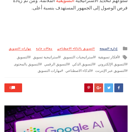
سلوكهم لتحديد الاستراتيجية
التسويقية
الملائمة. ومن ثم زيادة
فرص الوصول إلى الجمهور المستهدف بنسبة أعلى.
Posted
إدارة السمعة
التسويق بالذكاء الاصطناعي
مقالات عامة
مهارات التسويق
in
Tagged
أفكار تسويقية
استراتيجيات التسويق
استراتيجية تسويق
التسويق
with
التسويق الإلكتروني
التسويق الذكي
التسويق الرقمي
التسويق بالمحتوى
التسويق عبر الإنترنت
الذكاء الاصطناعي
مهارات التسويق
0