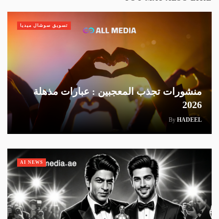
تسويق سوشال ميديا
منشورات تجذب المعجبين : عبارات مذهلة
2026
By
HADEEL
AI NEWS