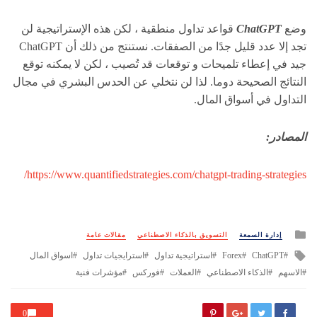
وضع
ChatGPT
قواعد تداول منطقية ، لكن هذه الإستراتيجية لن
تجد إلا عدد قليل جدًا من الصفقات. نستنتج من ذلك أن ChatGPT
جيد في إعطاء تلميحات و توقعات قد تُصيب ، لكن لا يمكنه توقع
النتائج الصحيحة دوما. لذا لن نتخلي عن الحدس البشري في مجال
التداول في أسواق المال.
المصادر:
https://www.quantifiedstrategies.com/chatgpt-trading-strategies/
Posted
إدارة السمعة
التسويق بالذكاء الاصطناعي
مقالات عامة
in
Tagged
ChatGPT
Forex
استراتيجية تداول
استرايجيات تداول
اسواق المال
with
الاسهم
الذكاء الاصطناعي
العملات
فوركس
مؤشرات فنية
0