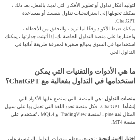
لتوليد أفكار تداول أو تطوير الأفكار التي لديك بالفعل. بعد ذلك ،
يمكنك تحويلها إلى استراتيجيات تداول بنفسك أو بمساعدة
ChatGPT.
يمكنك ضبط الأكواد وفقًا لما تريد ، والتحقق من الأخطاء ،
واختبارها على منصة التداول الخاصة بك. إذا أثبتت جدارتها ، يمكنك
استخدامها في السوق بمبالغ صغيرة لمعرفة طريقة أدائها في
التداول الحر.
ما هي الأدوات والتقنيات التي يمكن
استخدامها في التداول بفعالية مع ChatGPT؟
منصات التداول
: هي المنصة التي ستضع عليها الأكواد التي
إنشأها ChatGPT. فكل منصة تحدد اللغة التي تعمل بها على سبيل
المثال لغة pine ، لمنصة TradingView. و MQL4 ، تُستخدم على
منصة MT4.
اختبار الإستراتيجية
: تحتوي معظم منصات التداول الرئيسية على