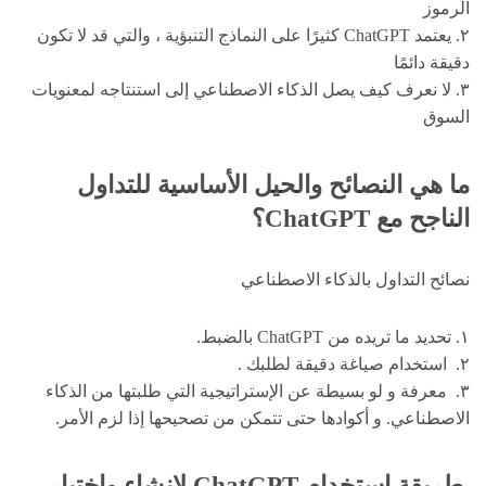
الرموز
٢. يعتمد ChatGPT كثيرًا على النماذج التنبؤية ، والتي قد لا تكون
دقيقة دائمًا
٣. لا نعرف كيف يصل الذكاء الاصطناعي إلى استنتاجه لمعنويات
السوق
ما هي النصائح والحيل الأساسية للتداول
الناجح مع ChatGPT؟
نصائح التداول بالذكاء الاصطناعي
١. تحديد ما تريده من ChatGPT بالضبط.
٢. استخدام صياغة دقيقة لطلبك .
٣. معرفة و لو بسيطة عن الإستراتيجية التي طلبتها من الذكاء
الاصطناعي. و أكوادها حتى تتمكن من تصحيحها إذا لزم الأمر.
طريقة استخدام ChatGPT لإنشاء واختبار