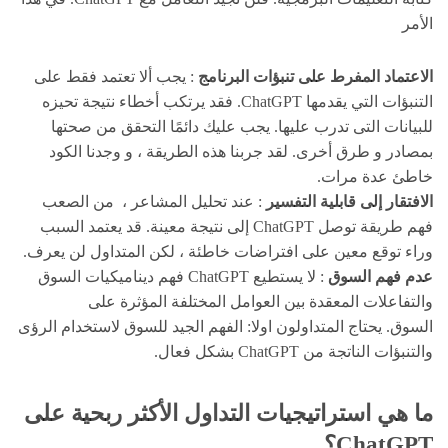
الأمر
الاعتماد المفرط على تنبؤات البرنامج
: يجب ألا تعتمد فقط على
التنبؤات التي يقدمها ChatGPT. فقد يرتكب أخطاء نتيجة تحيزه
للبيانات التى تدرب عليها. يجب عليك دائمًا التحقق من صحتها
بمصادر و طرق أخرى. لقد جربنا هذه الطريقة ، و وجدنا الكود
خاطئ عدة مرات.
الافتقار إلى قابلية التفسير
: عند تحليل المشاعر ، من الصعب
فهم طريقة توصل ChatGPT إلى نتيجة معينة. قد يعتمد السبب
وراء توقع معين على افتراضات خاطئة ، لكن المتداول لن يعرف.
عدم فهم السوق
: لا
ي
ستطيع ChatGPT فهم ديناميكيات السوق
والتفاعلات المعقدة بين العوامل المختلفة المؤثرة على
السوق. يحتاج المتداولون اولا: الفهم الجيد للسوق لاستخدام الرؤى
والتنبؤات الناتجة من ChatGPT بشكل فعال.
ما هي استراتيجيات التداول الأكثر ربحية على
ChatGPT؟