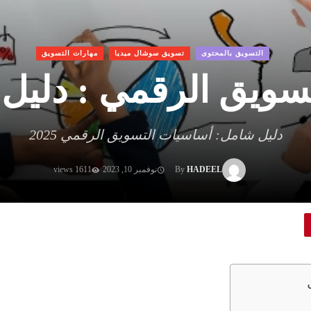
التسويق بالمحتوى
تسويق سوشال ميديا
مهارات التسويق
ويق الرقمي : دليل شام
دليل شامل: أساسيات التسويق الرقمي 2025
HADEEL
By
نوفمبر 10, 2023
1611 views