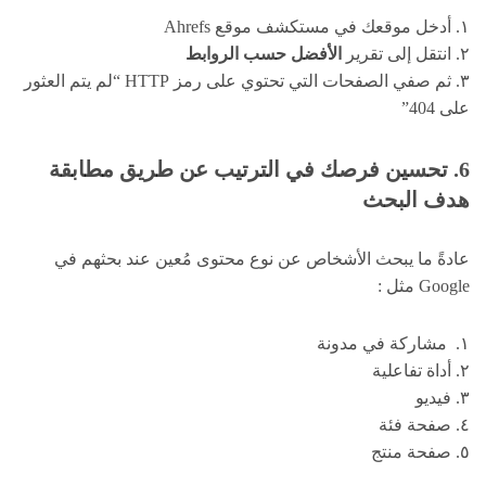
١. أدخل موقعك في مستكشف موقع Ahrefs
٢. انتقل إلى تقرير
الأفضل حسب الروابط
٣. ثم صفي الصفحات التي تحتوي على رمز HTTP “لم يتم العثور
على 404”
6. تحسين فرصك في الترتيب عن طريق مطابقة
هدف البحث
عادةً ما يبحث الأشخاص عن نوع محتوى مُعين عند بحثهم في
Google مثل :
١. مشاركة في مدونة
٢. أداة تفاعلية
٣. فيديو
٤. صفحة فئة
٥. صفحة منتج