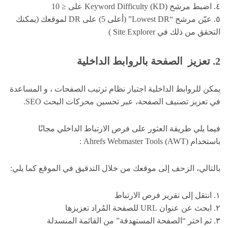
٤. اضبط مرشح Keyword Difficulty (KD) على ≤ 10
٥. عيّن مرشح “Lowest DR” (أعلى 5) على DR لموقعك (يمكنك
التحقق من ذلك في Site Explorer )
2. تعزيز الصفحة بالروابط الداخلية
يمكن للروابط الداخلية اجتياز نظام ترتيب الصفحات ، و المساعدة
في تعزيز تصنيف الصفحة، عبر تحسين محركات البحث SEO.
فيما يلي طريقة العثور على فرص الارتباط الداخلي مجانًا
باستخدام Ahrefs Webmaster Tools (AWT) :
بالتالي، الزحف إلى موقعك من خلال التدقيق في الموقع كما يلي:
١. انتقل إلى تقرير فرص الارتباط
٢. ابحث عن عنوان URL للصفحة المُراد تعزيزها
٣. ثم اختر “الصفحة المستهدفة” من القائمة المنسدلة