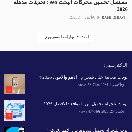
مستقبل تحسين محركات البحث seo : تحديثات مذهلة
2026
RAMI RIHAVI
By
أكتوبر 14, 2025
View all مهارات التسويق
الأكثر
شهرة
بوتات مجانية على تليجرام : الأهم والأقوى 2026✨️
أكتوبر 4, 2024
52174 views
بوتات تلجرام تحميل من المواقع : الأفضل 2026
يناير 25, 2025
48464 views
بوت تليجرام تحميل فيديوهات : الأهم 2026✨️