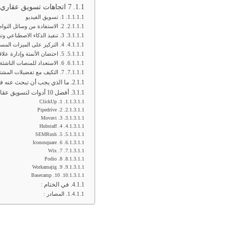
7 اتجاهات تسويق عقاري عن بعد لعام 2024
1. تسويق الفيديو
2. الاستفادة من وسائل التواصل الاجتماعي
3. تنفيذ الذكاء الاصطناعي وتحليلات البيانات
4. التركيز على الميزات المستدامة والخضراء
5. احتضان الأتمتة وإدارة علاقات العملاء
6. الاستعداد للمنصات الناشئة
7. التكيف مع تفضيلات المشتري المتغيرة
ما الذي يجب أن تبحث عنه ف
أفضل 10 أدوات لتسويق عقاري عن بعد يمكن استخدامها في عام 2024
1. ClickUp
2. Pipedrive
3. Movavi
4. Hubstaff
5. SEMRush
6. Iconosquare
7. Wix
8. Podio
9. Workamajig
10. Basecamp
في الختام :
المصادر :