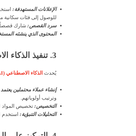
الإعلانات المستهدفة:
استخد
للوصول إلى فئات سكانية م
سرد القصص:
شارك قصصاً م
المحتوى الذي ينشئه المست
3. تنفيذ الذكاء الاصطناعي وتحليلات البيانات
يُحدث
الذكاء الاصطناعي (AI)
إنشاء عملاء محتملين يعتمد 
وترتيب أولوياتهم.
التخصيص:
تخصيص المواد ال
التحليلات التنبؤية:
استخدم ال
4. التركيز على الميزات المستدامة والخضراء