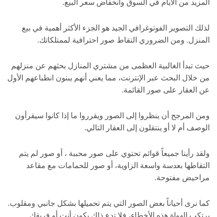
المزيد من الأيام في السوق وانخفاض سعر البيع.
لذلك التصوير الفوتوغرافي الجيد هو الجزء الأكثر أهمية في بيع
المنزل. ومن الضروري التقاط صور احترافية لممتلكاتك.
حيث تبدأ الغالبية العظمى من مشتري المنازل بحثهم عن منزلهم
من خلال البحث عبر الإنترنت، مما يعني أنهم يبنون انطباعهم الأول
عن العقار على صور القائمة.
ومن المرجح أن ينظروا إلى الصور ويقرروا ما إذا كانوا سيقرأون
الوصف أم لا أو ينتقلون إلى العقار التالي.
ولقد رأينا جميعاً قوائم تحتوي على صور محببة ، أو صور لم يتم
التقاطها بعدسة واسعة الزاوية، أو صور للحمامات مع مقاعد
مراحيض مفتوحة.
كما نرى أحياناً بعض الصور التي يتم تحميلها بشكل جانبي ومقلوب.
يرتكب الهواة هذه الأخطاء، فلا تدع ذلك يكون أنت أو فريقك.