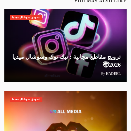
YOU MAY ALSO LIKE
تسويق سوشال ميديا
ترويج مقاطع مجانية : تيك توك وسوشال ميديا
2026🤯
By
HADEEL
تسويق سوشال ميديا