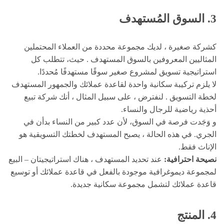
3. السوق المُستهدف
كشركة صغيرة ، لديك مجموعة محددة من العملاء المحتملين
المثاليين المعروفين بالسوق المستهدف . حيث، تتطلب كل
استراتيجية تسويق لمشروع صغير سوقًا مستهدفًا مُحددًا.
لا يلزم تركيبة سكانية واحدة لقاعدة عملائك والجمهور المستهدف
لخطة التسويق . لنفترض ، على سبيل المثال ، أنك شركة تبيع
أحذية رياضية للرجال والنساء.
و وَجَدت فرصة في السوق، لأن عدد كبير من النساء بدأن في
الجري. في هذه الحالة ، يصبح المستهدف لخطتك التسويقية هو
الإناث فقط.
نصيحة احترافية:
عند تحديد المستهدف ، هناك استراتيجيتان – البيع
لمجموعة ديموغرافية موجودة بالفعل في قاعدة عملائك أو توسيع
قاعدة عملائك لتشمل مجموعة سكانية جديدة.
4. المنتج