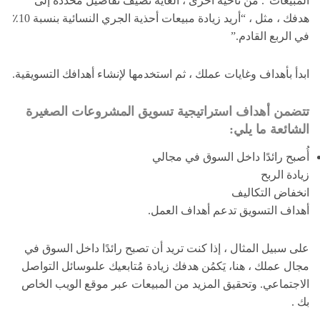
المبيعات”. من ناحية أخرى ، الغاية تضيف تفاصيل محددة إلى
هدفك ، مثل ، “أريد زيادة مبيعات أحذية الجري النسائية بنسبة 10٪
في الربع القادم.”
ابدأ بأهداف وغايات عملك ، ثم استخدمها لإنشاء أهدافك التسويقية.
تتضمن أهداف استراتيجية تسويق المشروعات الصغيرة
الشائعة ما يلي:
أُصبح رائدًا داخل السوق في مجالي
زيادة الربح
انخفاض التكاليف
أهداف التسويق تدعم أهداف العمل.
على سبيل المثال ، إذا كنت تريد أن تصبح رائدًا داخل السوق في
مجال عملك ، هنا، يَكمُن هدفك زيادة مُتابعيك علىوسائل التواصل
الاجتماعي. وتحقيق المزيد من المبيعات عبر موقع الويب الخاص
بك .