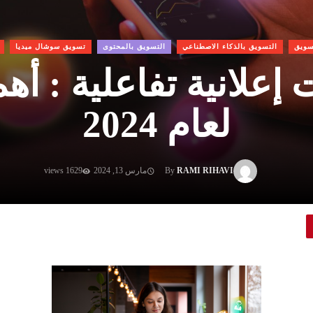
سويق
التسويق بالذكاء الاصطناعي
التسويق بالمحتوى
تسويق سوشال ميديا
إعلانية تفاعلية : أه
لعام 2024
RAMI RIHAVI
By
مارس 13, 2024
1629 views