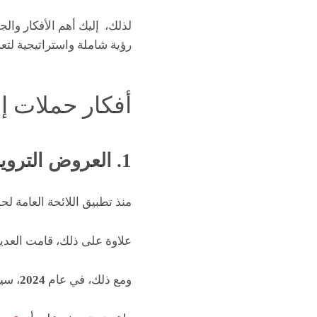
لذلك، إليك أهم الأفكار وال
رؤية شاملة واستراتيجية لتعز
أفكار حملات إع
1. العروض الترويجية بخصوصية لا تشوبها شائبة
منذ تطبيق اللائحة العامة لحما
علاوة على ذلك، قامت العديد 
ومع ذلك، في عام
2024
، سي