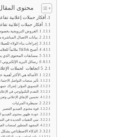
محتوى المقال
أفكار حملات إعلانية تفاعلية
أفكار حملات إعلانية تفاعل
1. العروض الترويجية بخصوصية لا تشوبها شائبة
2. بيانات الاتصال المباشرة مقابل الجوائز
3. إجراءات بناء الولاء للعملاء
4. أصبح TikTok ملائماً للعلامات التجارية
5. مسابقات المحتوى الذي ينشئه المستخدمون، تحول العملاء إلى سفراء للعلامات التجارية
6. رسائل البريد الإلكتروني التي تم التحقق منها، هي مفتاح التسويق عبر البريد الإلكتروني الخاص بك
5 اتجاهات لحملات الإعلان التفاعلي في عام 2024 وما بعده
1. الأصالة هي الأكثر أهمية على وسائل التواصل الاجتماعي
تأثير منصات التواصل الاجتماع
التسويق المؤثر: إشراك جمهور
التقدم التكنولوجي في الإعلا
تحسين الإنفاق الإعلاني وتعزي
2. سيطرة المرئيات
قوة محتوى الفيديو القصير
عودة ظهور محتوى الفيديو ا
تبني التقنيات الجديدة في الت
المشهد المتطور لمنصات الفي
3. الذكاء الاصطناعي يشكل الاستراتيجيات
ولقد اجتاحت فنون الذكاء الاصط