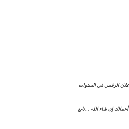
إعلان الرقمي في السنوات
2024 التي يجب العمل بها لتعزيز أعمالك إن شاء الله …تابع