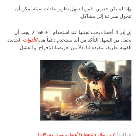
وإذا لم نكن حذرين، فمن السهل تطوير عادات سيئة يمكن أن
تتحول بسرعة إلى مشاكل.
إن إدراك أخطاء يجب تجنبها عند استخدام ChatGPT, يجب أن
يجعل من السهل التأكد من أننا نستخدم دائماً هذه
الأدوات
الجديدة
القوية بطريقة مفيدة لنا بدلاً من تعريضنا للإحراج أو الفشل.
اقرأ أيضاً :
كيف نسأل ChatGPT ؟ أفضل برومبت حتى الآن ❗