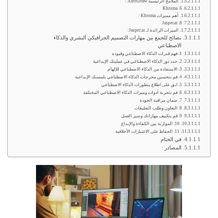
الملامح الرئيسية AutoDraw :
6. Khroma
أهم مميزات Khroma :
8. Jasper.ai
الميزات الرائدة لـ Jasper.ai:
نصائح للجمع بين مهارات التصميم الجرافيكي البشري والذكاء
الاصطناعي
1. فهم قدرات الذكاء الاصطناعي وقيوده
2. حدد دور الذكاء الاصطناعي في عمليتك الإبداعية
3. الاستفادة من الذكاء الاصطناعي للإلهام
4. قم بتحسين مخرجات الذكاء الاصطناعي بلمستك الإبداعية
5. ابق على اطلاع بتطورات الذكاء الاصطناعي
6. قم بتجربة أدوات وميزات الذكاء الاصطناعي المختلفة
7. ضمان مراقبة الجودة
8. التعاون وطلب التعليقات
9. قم بتكييف مهاراتك وسير العمل
10. الموازنة بين الكفاءة والإبداع
11. الحفاظ على الاعتبارات الأخلاقية
في الختام
المصادر :