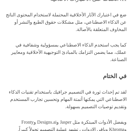
ضع في اعتبارك الآثار الأخلاقية المحتملة لاستخدام المحتوى الناتج
عن الذكاء الاصطناعي، مثل مشكلات حقوق الطبع والنشر أو
المخاوف المتعلقة بالأصالة.
كما يجب استخدم الذكاء الاصطناعي بمسؤولية وشفافية في
عملك، مما يضمن التزامك بالمبادئ التوجيهية الأخلاقية ومعايير
الصناعة.
في الختام
لقد تم إحداث ثورة في التصميم جرافيك باستخدام تقنيات الذكاء
الاصطناعي التي يمكنها أتمتة المهام وتحسين تجارب المستخدم
وتقديم توصيات التصميم بسهولة.
وبفضل الأدوات المبتكرة مثل Jasper وDesigns.ai وFronty
وKhroma وباقي الادوات ، تشهد عملية التصميم تحولاً كبيراً.