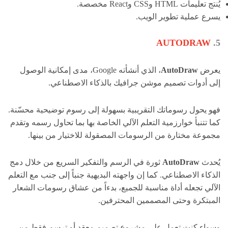
يُنتج تعليمات HTML وCSS وReact مخصصة.
يسرع عملية تطوير الويب.
AUTODRAW
5.
يعرض
AutoDraw
، الذي أنشأته Google، مدى إمكانية الوصول
إلى أدوات تصميم موشن جرافيك بالذكاء الاصطناعي.
فهو يحول رسوماتك التقريبية بسهولة إلى رسوم توضيحية محسّنة.
كما تتنبأ خوارزمية التعلم الآلي الخاصة بها بما تحاول رسمه وتقدم
مجموعة مختارة من الرسومات المصقولة للاختيار من بينها.
يُحدث
AutoDraw
ثورة في الرسم والتفكير السريع من خلال دمج
الذكاء الاصطناعي. كما إن واجهته البديهية جنباً إلى جنب مع التعلم
الآلي تجعله أداة مناسبة للجميع، بدءاً من عشاق رسومات الشعار
المبتكرة وحتى المصممين المحترفين.
وسواء كنت تعمل على مشروع تصميم معقد أو ترسم فقط من