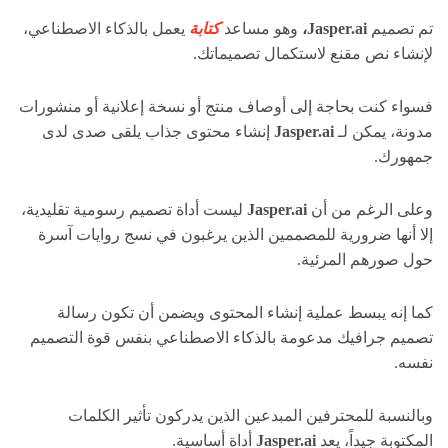
تم تصميم
Jasper.ai،
وهو مساعد
كتابة
يعمل بالذكاء الاصطناعي،
لإنشاء نص مقنع لاستكمال تصميماتك.
فسواء كنت بحاجة إلى أوصاف منتج أو نسخة إعلانية أو منشورات
مدونة، يمكن لـ
Jasper.ai
إنشاء محتوى جذاب يلقى صدى لدى
جمهورك.
وعلى الرغم من أن
Jasper.ai
ليست أداة تصميم رسومية تقليدية،
إلا أنها ضرورية للمصممين الذين يرغبون في نسج روايات آسرة
حول صورهم المرئية.
كما إنه يبسط عملية إنشاء المحتوى ويضمن أن تكون رسالة
تصميم جرافيك مدعومة بالذكاء الاصطناعي بنفس قوة التصميم
نفسه.
وبالنسبة للمحترفين المبدعين الذين يدركون تأثير الكلمات
المكتوبة جيداً، يعد
Jasper.ai
أداة أساسية.