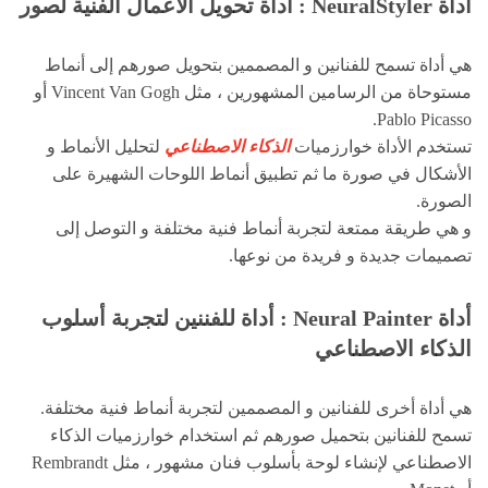
أداة NeuralStyler : اداة تحويل الاعمال الفنية لصور
هي أداة تسمح للفنانين و المصممين بتحويل صورهم إلى أنماط
مستوحاة من الرسامين المشهورين ، مثل Vincent Van Gogh أو
Pablo Picasso.
تستخدم الأداة خوارزميات
الذكاء الاصطناعي
لتحليل الأنماط و
الأشكال في صورة ما ثم تطبيق أنماط اللوحات الشهيرة على
الصورة.
و هي طريقة ممتعة لتجربة أنماط فنية مختلفة و التوصل إلى
تصميمات جديدة و فريدة من نوعها.
أداة Neural Painter : أداة للفننين لتجربة أسلوب
الذكاء الاصطناعي
هي أداة أخرى للفنانين و المصممين لتجربة أنماط فنية مختلفة.
تسمح للفنانين بتحميل صورهم ثم استخدام خوارزميات الذكاء
الاصطناعي لإنشاء لوحة بأسلوب فنان مشهور ، مثل Rembrandt