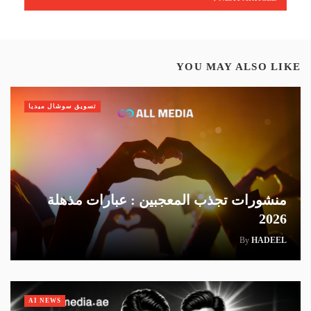
YOU MAY ALSO LIKE
تسويق سوشال ميديا
منشورات تجذب المعجبين : عبارات مذهلة
2026
By
HADEEL
AI NEWS