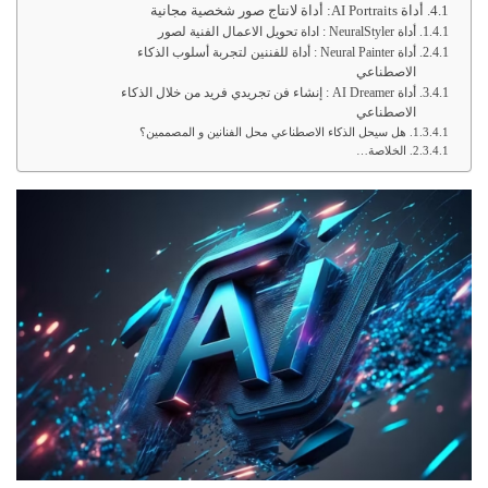
أداة AI Portraits: أداة لانتاج صور شخصية مجانية
أداة NeuralStyler : اداة تحويل الاعمال الفنية لصور
أداة Neural Painter : أداة للفننين لتجربة أسلوب الذكاء
الاصطناعي
أداة AI Dreamer : إنشاء فن تجريدي فريد من خلال الذكاء
الاصطناعي
هل سيحل الذكاء الاصطناعي محل الفنانين و المصممين؟
الخلاصة…