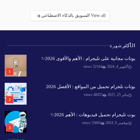
View all التسويق بالذكاء الاصطناعي
الأكثر
شهرة
بوتات مجانية على تليجرام : الأهم والأقوى 2026✨️
أكتوبر 4, 2024
52164 views
بوتات تلجرام تحميل من المواقع : الأفضل 2026
يناير 25, 2025
48455 views
بوت تليجرام تحميل فيديوهات : الأهم 2026✨️
نوفمبر 9, 2024
33665 views