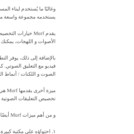
يستخدمه مجموعة واسعة من ا
يقدم Murf خيارات
الأصوات و اللهجات، يمكنك ال
الصوت و اللكنات / أنماط ال
ميزة
تخصيص التعليقات الصوتية ا
و من أهم ميزات Murf أيضًا وهو تطبيق للذكاء الاصطناعي مجانية:
١. احتواؤه على مكتبة كبيرة. تقدم أكثر من 100 صوت ذكاء اصطناعي بعدة اللغات