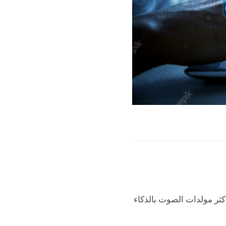
عي مجانية، للأعمال تطبيق Murf ، وهو واحد من أكثر مولدات الصوت بالذكاء