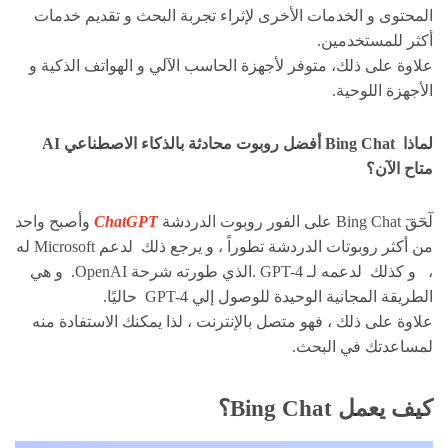
المحتوى و الخدمات الأخرى لإثراء تجربة البحث و تقديم خدمات
أكثر للمستخدمين.
علاوة على ذلك، متوفر لأجهزة الحاسب الآلي و الهواتف الذكية و
الأجهزة اللوحية.
لماذا Bing Chat أفضل روبوت محادثة بالذكاء الاصطناعي AI
متاح الآن؟
لٓحٓقٓ Bing Chat على الفور روبوت الدردشة
ChatGPT
وأصبح واحد
من أكثر روبوتات الدردشة تطوراً ، و يرجع ذلك لدعم Microsoft له
، و كذلك لدعمه لـ GPT-4 .الذي طورته شرحة OpenAI. و هي
الطريقة المجانية الوحيدة للوصول إلي GPT-4 حاليًا.
علاوة على ذلك ، فهو متصل بالإنترنت ، لذا يمكنك الاستفادة منه
لمساعدتك في البحث.
كيف يعمل Bing Chat؟