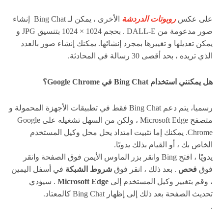
على عكس
روبوتات الدردشة
الأخرى ، يمكن لـ Bing Chat إنشاء
صور مدعومة من DALL-E . بحجم 1024 × 1024 بتنسيق JPG و
يمكن تعديلها و تغييرها بمجرد إنشائها. يمكنك إنشاء صور بالعدد
الذي تريده ، بحد أقصى 30 رسالة في المحادثة.
هل يمكنني استخدام Bing Chat في Google Chrome؟
رسميا، يتم دعم Bing Chat فقط في تطبيقات الأجهزة المحمولة و
متصفح Microsoft Edge ، ولكن من السهل تشغيله على Google
Chrome. يمكنك إما تثبيت امتداد يحل محل وكيل المستخدم
الخاص بك ، أو القيام بذلك يدويًا.
يدويًا ، افتح Bing وانقر بزر الماوس الأيمن فوق الصفحة وانقر
فوق
فحص
. بعد ذلك ، انقر فوق
شروط الشبكة
في أسفل اليمين
، وقم بتغيير وكيل المستخدم إلى
Microsoft Edge
. سيؤدي
تحديث الصفحة بعد ذلك إلى إظهار Bing Chat كالمعتاد.
.