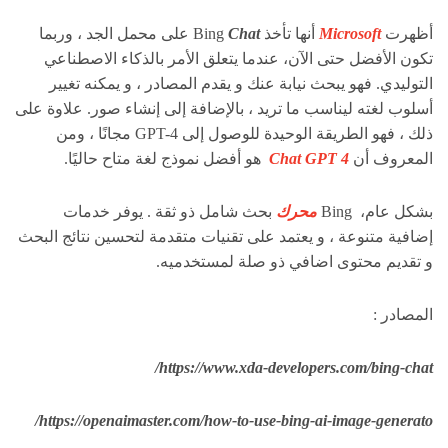
أظهرت
Microsoft
أنها تأخذ Bing
Chat
على محمل الجد ، وربما
تكون الأفضل حتى الآن، عندما يتعلق الأمر بالذكاء الاصطناعي
التوليدي. فهو يبحث نيابة عنك و يقدم المصادر ، و يمكنه تغيير
أسلوب لغته ليناسب ما تريد ، بالإضافة إلى إنشاء صور. علاوة على
ذلك ، فهو الطريقة الوحيدة للوصول إلى GPT-4 مجانًا ، ومن
المعروف أن
Chat GPT 4
هو أفضل نموذج لغة متاح حاليًا.
بشكل عام، Bing
محرك
بحث شامل ذو ثقة . يوفر خدمات
إضافية متنوعة ، و يعتمد على تقنيات متقدمة لتحسين نتائج البحث
و تقديم محتوى اضافي ذو صلة لمستخدميه.
المصادر :
https://www.xda-developers.com/bing-chat/
https://openaimaster.com/how-to-use-bing-ai-image-generato/