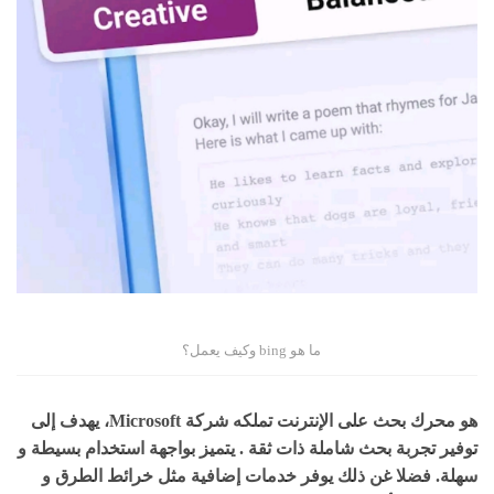
ما هو bing وكيف يعمل؟
هو محرك بحث على الإنترنت تملكه شركة Microsoft، يهدف إلى
توفير تجربة بحث شاملة ذات ثقة . يتميز بواجهة استخدام بسيطة و
سهلة. فضلا غن ذلك يوفر خدمات إضافية مثل خرائط الطرق و