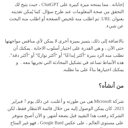
إجاباته . مما يمنحه ميزة كبيرة على ChatGPT ، حيث يتيح لك
التحقق من صحة المعلومات عند طرح سؤال. كما يُمكن تغذيته
بعنوان URL. ثم اطلب منه تلخيص الصفحة أو اطلب منه البحث
عن شيء.
بالاضافة إلى ذلك، يتميز بميزة أخرى لا يمكن لأي منافس مواجهتها
حتى الآن ، و هي القدرة على اختيار أسلوب الاجابة . يمكنك أن
تطلب منه الرد بنبرة “أكثر إبداعًا” أو “أكثر توازنًا” أو “أكثر دقة”.
هذه الأنماط تساعد في تشكيل المحادثة التي تجريها معه . و
يمكنك اختيارها بناءً على ما تطلبه.
من أنشأه؟
شركة Microsoft هى من طورته و أعلنت عن ذلك يوم 7 فبراير
2023. كان يمكن الوصول إليه من خلال قائمة الانتظار فقط، لكن
الشركة رفعت هذا التقييد قبل بضعة أشهر. و الآن أصبح متوفر
على مستوى العالم ، على عكس Google Bard ، فهو غير المتاح