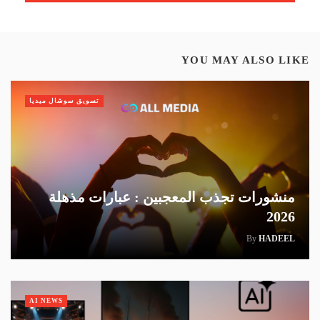
YOU MAY ALSO LIKE
تسويق سوشال ميديا
منشورات تجذب المعجبين : عبارات مذهلة
2026
By
HADEEL
AI NEWS