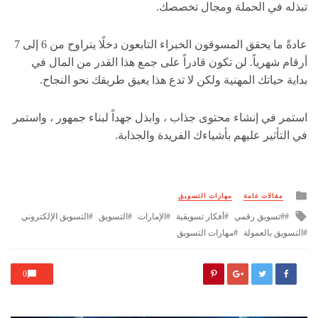
تبذله في الحملة ومجال تخصصك.
عادةً ما يحقق المسوقون الخبراء التابعون دخلًا يتراوح من 6 إلى 7
أرقام شهرياً. لن تكون قادراً على جمع هذا القدر من المال في
بداية حياتك المهنية ولكن لا تدع هذا يعيق طريقك نحو النجاح.
استمر في إنشاء محتوى جذاب ، وابذل جهداً لبناء جمهور ، واستمر
في التأثير عليهم بأشياءك الفريدة والجذابة.
Posted
مقالات عامة
مهارات التسويق
in
Tagged
#تسويق رقمي
أفكار تسويقية
الإمارات
التسويق
التسويق الإلكتروني
with
التسويق بالعمولة
مهارات التسويق
0