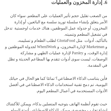
6. إدارة المخزون والعمليات
من الصعب تقليل حجم تأثير العمليات على المطعم. سواء كان
الأمر يتعلق بإنشاء سلسلة توريد سلسة مع البائعين، أو إدارة
المخزون، أو جدولة عمل الموظفين، هناك خدمات اوجستية تدخل
في تشغيل المطعم وتنميته.
بالتأكيد، أدوات مثل GloriaFood لطلب الطعام و تسليمه،
و Marketman لإدارة المخزون، و WhenIWork لجدولة الموظفين و
إدارة الوقت، و Parsley لإدارة عمليات الطهي و مشاركة
الوصفات، ليست سوى أدوات تتقدم بها المطاعم الحديثة و تظل
في المقدمة.
فأين يتناسب الذكاء الاصطناعي؟ تمامًا كما هو الحال في حياتك
اليومية، تم دمج تقنية استخدامات الذكاء الاصطناعي في أفضل
الأدوات المستخدمة في أعمال المطعم اليوم.
حيث تقوم أنظمة الهاتف بتوجيه المتصلين بذكاء، ويمكن للأكشاك
إنشاء تجارب مخصصة، ويمكن للذكاء الاصطناعي أتمتة المهام