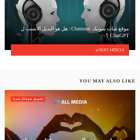
موقع شات سونيك Chatsonic : هل هو البديل الانسب ل
ChatGPT ؟
NEXT ARTICLE
YOU MAY ALSO LIKE
تسويق سوشال ميديا