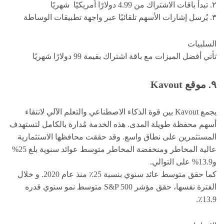
٢. تبدأ باقات الاشتراك من 4.99 دولارًا أمريكيًا شهريًا
٣. يُرسل إشارات الأسهم تلقائيًا عبر واجهة تطبيقات الوساطة
السلبيات
تأتي أفضل الميزات مع باقة اشتراك بقيمة 99 دولارًا شهريًا
٩. موقع
Kavout
يجمع Kavout بين قوة الذكاء الاصطناعي والتعلم الآلي لانتقاء
أسهم محفظة طويلة المدى. هذه الخدمة مُدارة بالكامل لتستهدف
المستثمرين على نطاق واسع. وقد حققت محافظها الاستثمارية
عالية المخاطر ومنخفضة المخاطر متوسط ​​عوائد سنوية بلغ 25%
و13.9% على التوالي.
كما حقق متوسط ​​عائد سنوي بنسبة 25٪ منذ عام 2020. و خلال
الفترة نفسها، حقق مؤشر S&P 500 متوسط ​​نمو سنوي قدره
13.9٪.