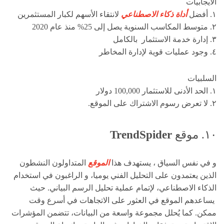
الايجابيات
١. أفضل
أداة ذكاء الاصطناعي
لانتقاء الأسهم لكبار المستثمرين
٢. متوسط ​​المكاسب السنوية يصل إلى 25% منذ عام 2020
٣. إدارة خدمة الاستثمار بالكامل
٤. وجود عمليات قوية لإدارة المخاطر
السلبيات
١. الحد الأدنى للاستثمار 100,000 دولار
٢. لا تعرض رسوم الاشتراك على الموقع.
١٠. موقع
TrendSpider
و في نفس السياق ، يستهدف هذا
الموقع
المتداولون النشطون
الذين يعتمدون على التحليل الفني يوميا، و الراغبون في استخدام
الذكاء الاصطناعي، لإتمام عملية تحليل الرسم البياني. حيث
يساعدهم الموقع في العثور على الاتجاهات في أسرع وقت
ممكن. كما يُحلل مجموعة واسعة من البيانات، تتضمن المؤشرات