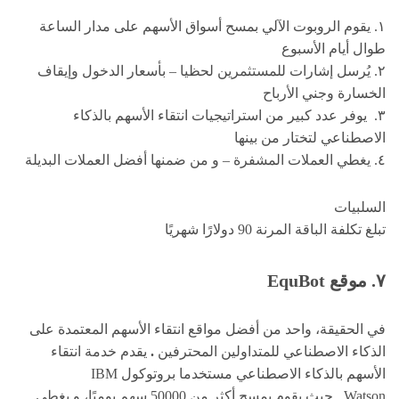
١. يقوم الروبوت الآلي بمسح أسواق الأسهم على مدار الساعة
طوال أيام الأسبوع
٢. يُرسل إشارات للمستثمرين لحظيا – بأسعار الدخول وإيقاف
الخسارة وجني الأرباح
٣. يوفر عدد كبير من استراتيجيات انتقاء الأسهم بالذكاء
الاصطناعي لتختار من بينها
٤. يغطي العملات المشفرة – و من ضمنها أفضل العملات البديلة
السلبيات
تبلغ تكلفة الباقة المرنة 90 دولارًا شهريًا
٧. موقع
EquBot
في الحقيقة، واحد من أفضل مواقع انتقاء الأسهم المعتمدة على
الذكاء الاصطناعي للمتداولين المحترفين
.
يقدم خدمة انتقاء
الأسهم بالذكاء الاصطناعي مستخدما بروتوكول IBM
Watson . حيث يقوم بمسح أكثر من 50000 سهم يوميًا، و يغطي