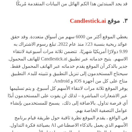
قد يجد المبتدئين هذا الكم الهائل من البيانات المتقدمة مُربكًا
٣. موقع
Candlestick.ai
يغطي الموقع أكثر من 6000 سهم من أسواق متعددة. وقد حقق
عوائد ربحية بنسبة 23٪ منذ عام 2022. تبلغ رسوم الاشتراك به
9.99 دولارًا أمريكيًا شهريًا، تتضمن ثلاثة مرات أسبوعية لانتقاء
الاسهم. يتيح خدماته عبر تطبيق Candlestick.ai للهاتف المحمول.
جدير بالذكر أن الموقع يقدم خدماته عبر الهاتف المحمول فقط.
سيحتاج المستخدمون إلى تنزيل التطبيق و تثبيته للبدء. التطبيق
متاح على كل من أجهزة iOS و Android.
يوفر الموقع ثلاثة مرات لانتقاء الأسهم كل أسبوع. و يتم تسليمها
عبر الاشعارات المباشرة – لذلك لن يفوت على المستخدمون أبدًا
أي فرصة تداول. بالاضافة إلى ذلك، يسمح للمستخدمين بإنشاء
عوامل التصفية الخاصة بهم.
في الواقع ، يقدم الموقع نظرة ثاقبة حول طريقة قيام برنامج
الأسهم الذي يعمل بالذكاء الاصطناعي AI بصياغة فكرة التداول.