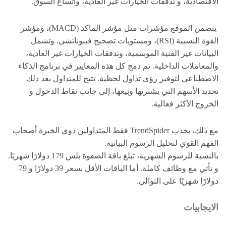
الاقتصادية، و تدفقات الخيارات غير العادية، واتساع السوق.
يتضمن الموقع مؤشرات مثل مؤشر الماكد (MACD)، ومؤشر
القوة النسبية (RSI)، ومستويات تصحيح فيبوناتشي. وتشمل
البيانات غير الفنية الموسمية، وتدفقات الخيارات غير العادية،
والمعاملات الداخلية. تم دمج كل هذه المعايير في برنامج الذكاء
الاصطناعي لتوفير رؤى تداول لحظية. تتيح للمتداول بعد ذلك
تحديد الأسهم التي يشتريها وبيعها، إلى جانب نقاط الدخول و
الخروج الأكثر فعالية.
مع ذلك، يجذب TrendSpider فقط المتداولين ذوي الخبرة أصحاب
الفهم القوي لتحليل الرسوم البيانية.
بالنسبة للرسوم الشهرية، تبلغ باقة الصفوة بلس 179 دولارًا شهريًا.
و تأتي مع وظائف كاملة. أما الباقات الأقل بسعر 39 دولارًا و 79
دولارًا شهريًا على التوالي.
الايجابيات