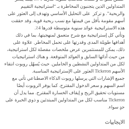
المتداولين الذين يتجنبون المخاطرة بـ “استراتيجية التقييم
والربحية”. و تركز على التحليل الأساسي وتهدف إلى العثور على
أسهم مقومة بأقل من قيمتها مع نسب ربحية قوية. وقد حققت
هذه الاستراتيجية عوائد سنوية متوسطة قدرها 4٪.
وتأتي كل إستراتيجية مع شرح متعمق لمنهجيتها، بما في ذلك
أهدافها طويلة المدى وقدرتها على تحمل المخاطر. علاوة على
ذلك، يمكن للمستثمرين عرض ملخصات مفصلة لكل استراتيجية،
من حيث أدائها السابق و العوائد المتوقعة. و هناك استراتيجيات
لكل من المتداولين النشطين و الخاملين. حيث يُسهّل روبوت انتقاء
الأسهم Tickeron العثور على الإستراتيجية المناسبة.
جميع الإشارات التي يرسلها روبوت الذكاء الاصطناعي تأتي مع
اسم السهم و سعر الدخول المقترح. كما يوفر الروبوت أيضًا
مستويات تحقيق الربح و إيقاف الخسارة المقترح. مما يدل أن
Tickeron مناسب لكل من المتداولين المبتدئين و ذوي الخبرة على
حدٍ سواء.
الايجابيات