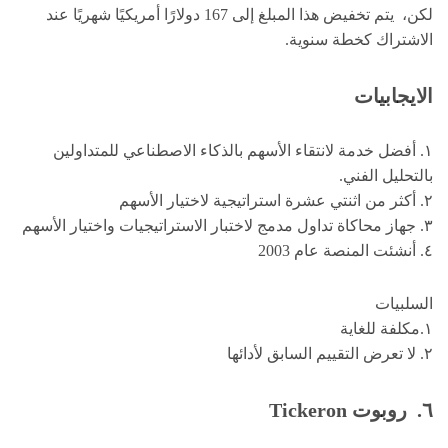
لكن، يتم تخفيض هذا المبلغ إلى 167 دولارًا أمريكيًا شهريًا عند
الاشتراك كخطة سنوية.
الايجابيات
١. أفضل خدمة لانتقاء الأسهم بالذكاء الاصطناعي للمتداولين
بالتحليل الفني.
٢. أكثر من اثنتي عشرة استراتيجية لاختيار الأسهم
٣. جهاز محاكاة تداول مدمج لاختبار الاستراتيجيات واختيار الأسهم
٤. أنشئت المنصة عام 2003
السلبيات
١.مكلفة للغاية
٢. لا تعرض التقييم السابق لأدائها
٦. روبوت
Tickeron