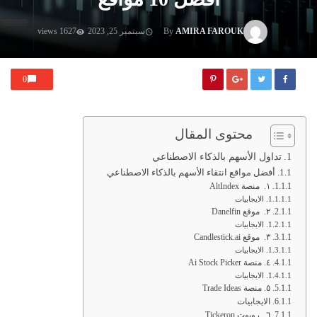
AMIRA FAROUK
By
سبتمبر 25, 2023
1627 views
0
محتوى المقال
تداول الأسهم بالذكاء الاصطناعي
أفضل مواقع انتقاء الأسهم بالذكاء الاصطناعي
١. منصة AltIndex
الايجابيات
٢. موقع Danelfin
الايجابيات
٣. موقع Candlestick.ai
الايجابيات
٤. منصة Ai Stock Picker
الايجابيات
٥. منصة Trade Ideas
الايجابيات
٦. روبوت Tickeron