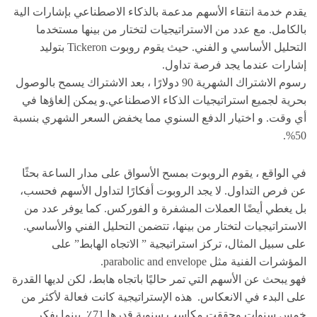
يقدم خدمة انتقاء الأسهم مدعمة بالذكاء الاصطناعي بإشارات الية
بالكامل. مع عدد من الاستراتيجيات لتختار من بينها مستخدما
التحليل الأساسي و الفني. حيث يقوم روبوت Tickeron بتوليد
إشارات عندما يجد فرصة تداول.
رسوم الاشتراك الشهرية 90 دولارًا ، بعد الاشتراك يسمح بالوصول
بحرية لجميع استراتيجيات الذكاء الاصطناعي.و يمكن إلغاؤها في
أي وقت. و اختيار الدفع السنوي مما يخفض السعر الشهري بنسبة
50%.
في الواقع ، يقوم الروبوت بمسح الأسواق على مدار الساعة بحثًا
عن فرص التداول. لا يجد الروبوت أفكارًا لتداول الأسهم فحسب،
بل يغطي أيضًا العملات المشفرة و الفوركس. كما يوفر عدد من
الاستراتيجيات لتختار من بينها، تتضمن التحليل الفني والأساسي.
على سبيل المثال، تركز استراتيجية ” الاتجاه الهابط” على
المؤشرات الفنية مثل parabolic and envelope.
فهو يبحث عن الأسهم التي تمر حاليًا باتجاه هابط، لكن لديها القدرة
على البدء في الانعكاس. هذه الإستراتيجية كانت فعالة لأكثر من
خمس سنوات وحققت مكاسب سنوية قدرها 71٪. بينما يفكر