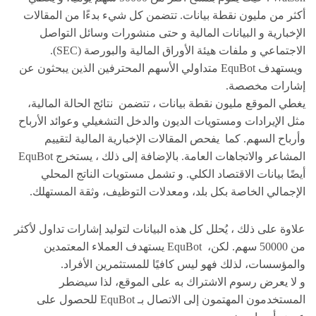
أكثر من مليون نقطة بيانات. تتضمن كل شيء بدءًا من المقالات
الإخبارية و البيانات المالية و حتى منشورات وسائل التواصل
الاجتماعي و ملفات هيئة الأوراق المالية والبورصة (SEC).
ويستهدف EquBot متداولي الأسهم المحترفين الذين يبحثون عن
إشارات مخصصة.
يغطي الموقع مليون نقطة بيانات ، تتضمن نتائج الحالة المالية،
مثل الإيرادات ومستويات الديون والدخل التشغيلي وعوائد الأرباح
وأرباح السهم. كما يفحص المقالات الإخبارية المالية لتقييم
المشاعر والاتجاهات العامة. بالإضافة إلى ذلك ، يستخرج EquBot
أيضًا بيانات الاقتصاد الكلي. و تشمل مستويات الناتج المحلي
الإجمالي الخاصة بكل بلد، ومعدلات التوظيف، وثقة المستهلك.
علاوة على ذلك ، يُحلل كل هذه البيانات لتوليد إشارات تداول لأكثر
من 50000 سهم. لكن، EquBot يستهدف العملاء المعتمدين
والمؤسسات، لذلك فهو ليس كافيًا للمستثمرين الأفراد.
و لا يعرض رسوم الاشتراك به على الموقع، لذا سيضطر
المستخدمون المهتمون إلى الاتصال بـ EquBot للحصول على