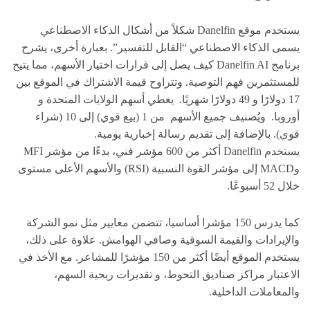
يستخدم موقع Danelfin شكلاً من أشكال الذكاء الاصطناعي
يسمى الذكاء الاصطناعي “القابل للتفسير”. بعبارة أخرى، يشرح
برنامج Danelfin AI كيف يصل إلى قرارات اختيار الأسهم، مما يتيح
للمستثمرين فهم التوصية. وتتراوح قيمة الاشتراك في الموقع بين
17 دولارًا و 49 دولارًا شهريًا. يغطي أسهم الولايات المتحدة و
أوروبا. ويُصنيف جميع الأسهم من 1 (بيع قوي) إلى 10 (شراء
قوي). بالإضافة إلى تقديم رسالة إخبارية يومية.
يستخدم Danelfin أكثر من 600 مؤشر فني، بدءًا من مؤشر MFI
وMACD إلى مؤشر القوة النسبية (RSI) والأسهم الأعلى مستوى
خلال 52 أسبوعًا.
كما يدرس 150 مؤشرا أساسيا، تتضمن معايير مثل نمو الشركة
والإيرادات والقيمة السوقية وصافي الهوامش. علاوة على ذلك،
يستخدم الموقع أيضًا أكثر من 150 مؤشرًا للمشاعر. مع الأخذ في
الاعتبار مراكز صناديق التحوط، و تقديرات ربحية السهم،
والمعاملات الداخلية.