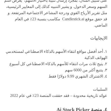
على سبيل المثال، بمجرد إرسال تنبيه باختيار الأسهم، يعرض اسم
السهم وسعر الدخول. و يشير التنبيه كذلك إلى المعايير الرئيسية،
مثل تقرير الأرباح القوي ودرجة المشاعر الاجتماعية المرتفعة. و
قد حقق موقع Candlestick.ai مكاسب بنسبة 23٪ في العام
الماضي.
الايجابيات
١. أحد أفضل مواقع انتقاء الأسهم بالذكاء الاصطناعي لمستخدمي
الهواتف الذكية
٢. يتيح ثلاث مرات انتقاء للأسهم بالذكاء الاصطناعي كل أسبوع
٣. يتتبع أكثر من 6000 سهم
٤. الاشتراك الشهري 9.99 دولارًا فقط
السلبيات
عوائد تاريخية محدودة – فقد حققت المنصة 23٪ في عام 2022
٤.
منصة
Ai Stock Picker