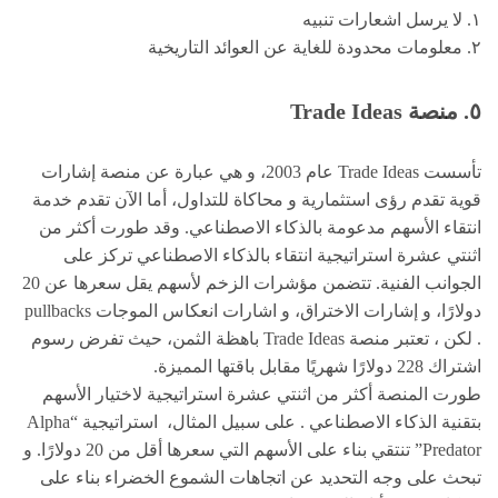
١. لا يرسل اشعارات تنبيه
٢. معلومات محدودة للغاية عن العوائد التاريخية
٥. منصة Trade Ideas
تأسست Trade Ideas عام 2003، و هي عبارة عن منصة إشارات
قوية تقدم رؤى استثمارية و محاكاة للتداول، أما الآن تقدم خدمة
انتقاء الأسهم مدعومة بالذكاء الاصطناعي. وقد طورت أكثر من
اثنتي عشرة استراتيجية انتقاء بالذكاء الاصطناعي تركز على
الجوانب الفنية. تتضمن مؤشرات الزخم لأسهم يقل سعرها عن 20
دولارًا، و إشارات الاختراق، و اشارات انعكاس الموجات pullbacks
. لكن ، تعتبر منصة Trade Ideas باهظة الثمن، حيث تفرض رسوم
اشتراك 228 دولارًا شهريًا مقابل باقتها المميزة.
طورت المنصة أكثر من اثنتي عشرة استراتيجية لاختيار الأسهم
بتقنية الذكاء الاصطناعي . على سبيل المثال، استراتيجية “Alpha
Predator” تنتقي بناء على الأسهم التي سعرها أقل من 20 دولارًا. و
تبحث على وجه التحديد عن اتجاهات الشموع الخضراء بناء على