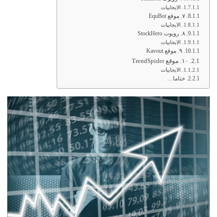
الايجابيات
٧. موقع EquBot
الايجابيات
٨. روبوت StockHero
الايجابيات
٩. موقع Kavout
١٠. موقع TrendSpider
الايجابيات
ختاما…