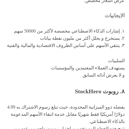
عرض أسعار مخصص.
الايجابيات
١. إشارات الذكاء الاصطناعي مخصصة لأكثر من 50000 سهم
٢. يستخرج و يحلل أكثر من مليون نقطة بيانات
٣. ينتقي الأسهم على أساس الظروف الاقتصادية والمالية والفنية
السلبيات
يستهدف العملاء المعتمدين والمؤسسات
و لا يعرض أدائه السابق
٨. روبوت
StockHero
يفضله ذوو الميزانية المحدودة، حيث تبلغ رسوم الاشتراك به 4.99
دولارًا أمريكيًا فقط شهريًا مقابل خدمة انتقاء الأسهم المدعومة
بالذكاء الاصطناعي.
تتيح هذه الخطة للمستخدمين اختيار روبوت واحد من عدد من