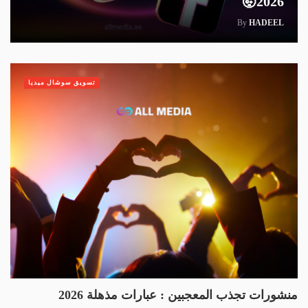
2026🤯
By
HADEEL
تسويق سوشال ميديا
منشورات تجذب المعجبين : عبارات مذهلة 2026