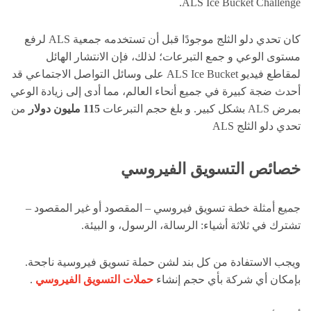
ALS Ice Bucket Challenge.
كان تحدي دلو الثلج موجودًا قبل أن تستخدمه جمعية ALS لرفع
مستوى الوعي و جمع التبرعات؛ لذلك، فإن الانتشار الهائل
لمقاطع فيديو ALS Ice Bucket على وسائل التواصل الاجتماعي قد
أحدث ضجة كبيرة في جميع أنحاء العالم، مما أدى إلى زيادة الوعي
بمرض ALS ​​بشكل كبير. و بلغ حجم التبرعات
115 مليون دولار
من
تحدي دلو الثلج ALS
خصائص التسويق الفيروسي
جميع أمثلة خطة تسويق فيروسي – المقصود أو غير المقصود –
تشترك في ثلاثة أشياء: الرسالة، الرسول، و البيئة.
ويجب الاستفادة من كل بند لشن حملة تسويق فيروسية ناجحة.
بإمكان أي شركة بأي حجم إنشاء
حملات التسويق الفيروسي
.