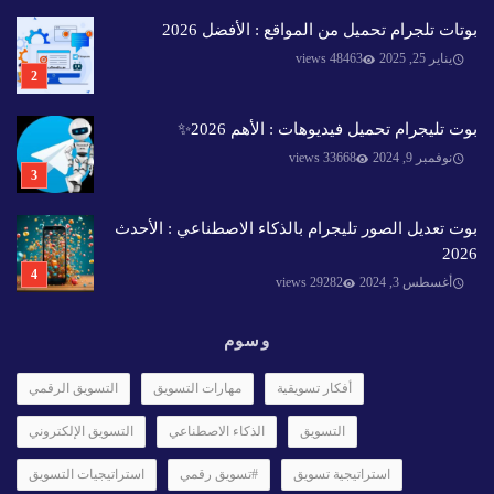
بوتات تلجرام تحميل من المواقع : الأفضل 2026
يناير 25, 2025
48463 views
بوت تليجرام تحميل فيديوهات : الأهم 2026✨️
نوفمبر 9, 2024
33668 views
بوت تعديل الصور تليجرام بالذكاء الاصطناعي : الأحدث
2026
أغسطس 3, 2024
29282 views
وسوم
أفكار تسويقية
مهارات التسويق
التسويق الرقمي
التسويق
الذكاء الاصطناعي
التسويق الإلكتروني
استراتيجية تسويق
#تسويق رقمي
استراتيجيات التسويق