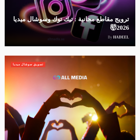
ترويج مقاطع مجانية : تيك توك وسوشال ميديا
2026🤯
By
HADEEL
تسويق سوشال ميديا