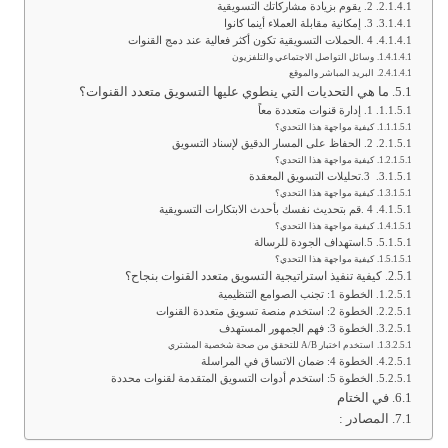
2. يقوم بزيادة مشاركاتك التسويقية
3. إمكانية مقابلة العملاء أينما كانوا
4 .الحملات التسويقية تكون أكثر فعالية عند دمج القنوات
وسائل التواصل الاجتماعي والتلفزيون
البريد المباشر والموقع
ما هي التحديات التي ينطوي عليها التسويق متعدد القنوات؟
1. إدارة قنوات متعددة معاً
كيفية مواجهة هذا التحدي؟
2. الحفاظ على المسار الدقيق لإسناد التسويق
كيفية مواجهة هذا التحدي؟
3.تحليلات التسويق المعقدة
كيفية مواجهة هذا التحدي؟
4 .قم بتحديث نفسك بأحدث الابتكارات التسويقية
كيفية مواجهة هذا التحدي؟
5.استهداف الجودة للرسالة
كيفية مواجهة هذا التحدي؟
كيفية تنفيذ استراتيجية التسويق متعدد القنوات بنجاح؟
الخطوة 1: تجنب الصوامع التنظيمية
الخطوة 2: استخدم منصة تسويق متعددة القنوات
الخطوة 3: فهم الجمهور المستهدف
استخدم اختبار A/B للتحقق من صحة شخصية المشتري
الخطوة 4: ضمان الاتساق في المراسلة
الخطوة 5: استخدم أدوات التسويق المتقدمة لقنوات محددة
في الختام
المصادر :