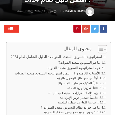
RAMI RIHAVI
By
فبراير 14, 2024
1538 views
0
محتوى المقال
استراتيجية التسويق المتعدد القنوات : الدليل الشامل لعام 2024
ما هو التسويق متعدد القنوات؟
فهم استراتيجية التسويق متعدد القنوات
الأسباب الكامنة وراء اعتماد استراتيجية التسويق متعدد القنوات
أولاً : توسيع نطاق الوصول والرؤية
ثانياً :التكيف مع سلوك المستهلك
ثالثاً : تعزيز تجربة العملاء
رابعاً :اتخاذ القرارات المبنية على البيانات
خامساً :تعظيم فرص الإيرادات:
سادساً :البقاء في صدارة المنافسة
ما هي فوائد نظام التسويق متعدد القنوات ؟
1. يقوم بتوسيع مدى وصول حملاتك التسويقية