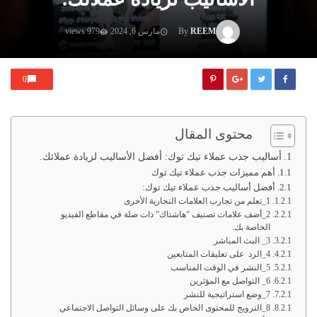
REEM
By
مارس 6, 2024
979 views
0
محتوى المقال
أساليب جذب عملاء تيك توك: أفضل الأساليب لزيادة عملائك.
أهم مميزات جذب عملاء تيك توك
أفضل أساليب جذب عملاء تيك توك:
1_تعلم من تجارب العلامات التجارية الأخرى
2_أضف علامات تصنيف “هاشتاك” ذات صلة في مقاطع الفيديو
الخاصة بك.
3_ البث المباشر
4_الرد على تعليقات المتابعين
5_النشر في الوقت المناسب
6_ التواصل مع المؤثرين
7_وضع استراتيجية للنشر
8_الترويج للمحتوى الخاص بك على وسائل التواصل الاجتماعي