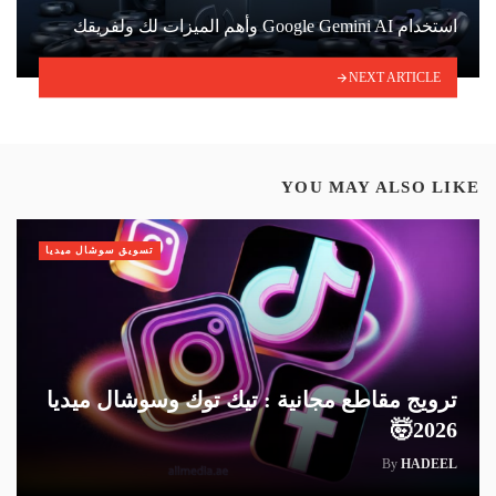
استخدام Google Gemini AI وأهم الميزات لك ولفريقك
NEXT ARTICLE
YOU MAY ALSO LIKE
تسويق سوشال ميديا
ترويج مقاطع مجانية : تيك توك وسوشال ميديا
2026🤯
By
HADEEL