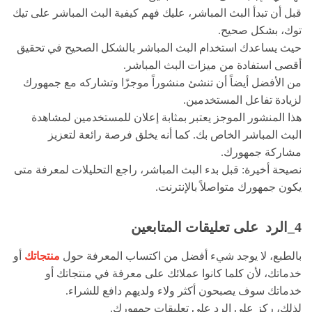
قبل أن تبدأ البث المباشر، عليك فهم كيفية البث المباشر على تيك
توك، بشكل صحيح.
حيث يساعدك استخدام البث المباشر بالشكل الصحيح في تحقيق
أقصى استفادة من ميزات البث المباشر.
من الأفضل أيضاً أن تنشئ منشوراً موجزًا وتشاركه مع جمهورك
لزيادة تفاعل المستخدمين.
هذا المنشور الموجز يعتبر بمثابة إعلان للمستخدمين لمشاهدة
البث المباشر الخاص بك. كما أنه يخلق فرصة رائعة لتعزيز
مشاركة جمهورك.
نصيحة أخيرة: قبل بدء البث المباشر، راجع التحليلات لمعرفة متى
يكون جمهورك متواصلاً بالإنترنت.
4_الرد على تعليقات المتابعين
بالطبع، لا يوجد شيء أفضل من اكتساب المعرفة حول
منتجاتك
أو
خدماتك، لأن كلما كانوا عملائك على معرفة في منتجاتك أو
خدماتك سوف يصبحون أكثر ولاء ولديهم دافع للشراء.
لذلك، ركز على الرد على تعليقات جمهورك.