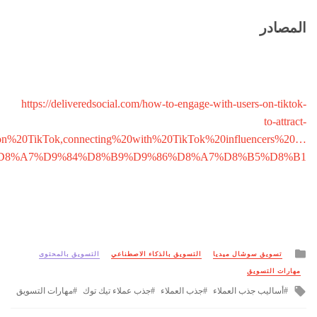
المصادر
https://deliveredsocial.com/how-to-engage-with-users-on-tiktok-
to-attract-
n%20TikTok,connecting%20with%20TikTok%20influencers%20…
D8%A7%D9%84%D8%B9%D9%86%D8%A7%D8%B5%D8%B1
Posted
تسويق سوشال ميديا
التسويق بالذكاء الاصطناعي
التسويق بالمحتوى
in
مهارات التسويق
Tagged
أساليب جذب العملاء
جذب العملاء
جذب عملاء تيك توك
مهارات التسويق
with