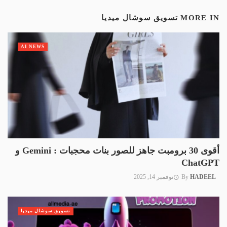
MORE IN
تسويق سوشال ميديا
AI NEWS
أقوى 30 برومبت جاهز للصور بنات محجبات : Gemini و
ChatGPT
HADEEL
By
نوفمبر 14, 2025
تسويق سوشال ميديا