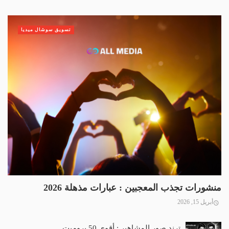
تسويق سوشال ميديا
منشورات تجذب المعجبين : عبارات مذهلة 2026
أبريل 15, 2026
ترند صور المشاهير : أقوى 50 برومبت