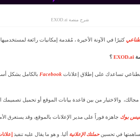
شرح منصة EXOD.ai
طناعي
كثيرًا في الآونة الأخيرة ، مُقدمة إمكانيات رائعة لمستخدميها.
صة
EXOD.ai
؟
صطناعي تساعدك على إطلاق إعلانات
Facebook
بالكامل بشكل أسرع
مجالك، والاختيار من بين قاعدة بيانات الموقع أو تحميل تصميمك ال
فيس بوك
جاهزة فوراً على مدير الإعلانات بالموقع، وق
د يستغرق الأمر
ساهمتها في تحسين
حملتك الإعلانية
أليا. و هو ما يقال عليه تنفيذ
إعلانا