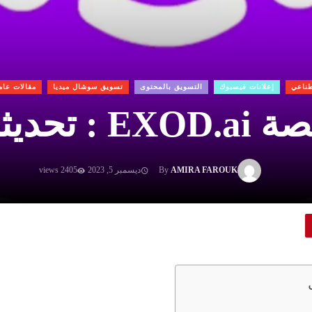
طناعي
إعلانات فيسبوك
التسويق بالمحتوى
تسويق سوشال ميديا
مقالات عام
ديثات 2025
AMIRA FAROUK
By
ديسمبر 5, 2023
2405 views