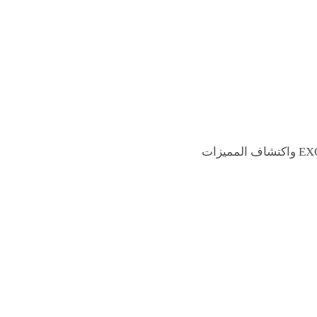
فأنت بحاجة إلى معرفة منصة EXOD.ai واكتشاف المميزات