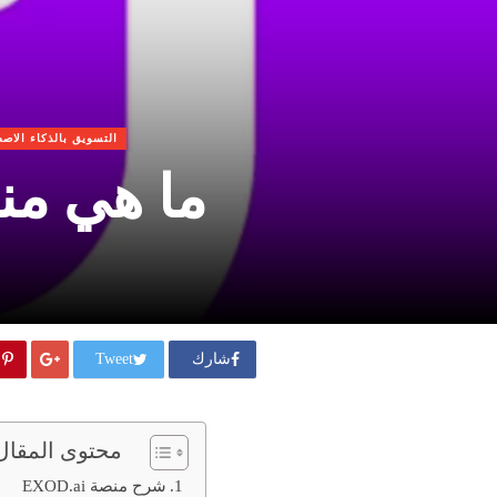
التسويق بالذكاء الاص
ما هي منصة EXOD.ai : تح
شارك
Tweet
محتوى المقال
شرح منصة EXOD.ai