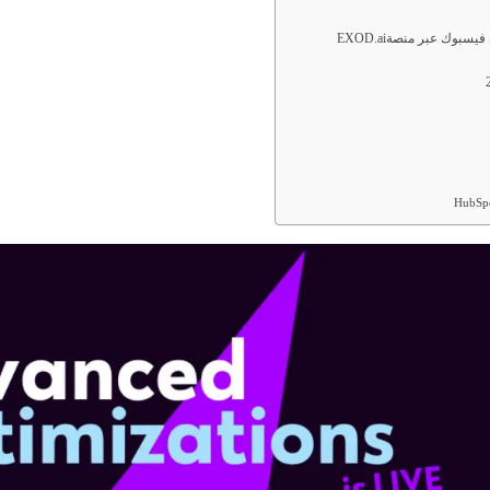
سبوك عبر منصةEXOD.ai