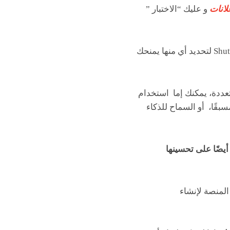
لانات
و عليك “الاختبار ”
تعرض المنصة العديد من الصور و مقاطع الفيديو في حملتك مباشرةً من قاعدة بيانات Shutterstock لتحديد أي منها يمنحك
اء حساب لك على منصة EXOD ، هناك خيارات متعددة، يمكنك إما استخدام
بقًا، أو السماح للذكاء
ضًا على تحسينها
المنصة لإنشاء