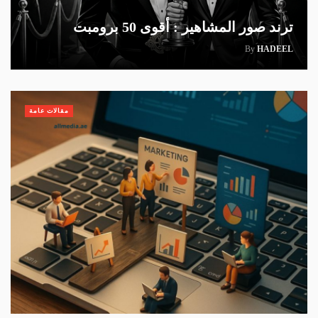
ترند صور المشاهير : أقوى 50 برومبت
By
HADEEL
مقالات عامة