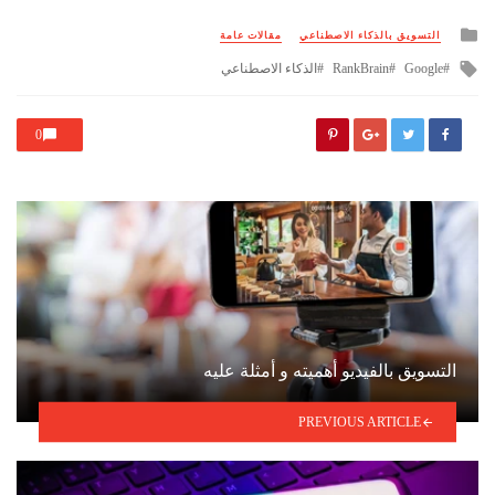
Posted
التسويق بالذكاء الاصطناعي
مقالات عامة
in
Tagged
Google
RankBrain
الذكاء الاصطناعي
with
0
التسويق بالفيديو أهميته و أمثلة عليه
PREVIOUS ARTICLE