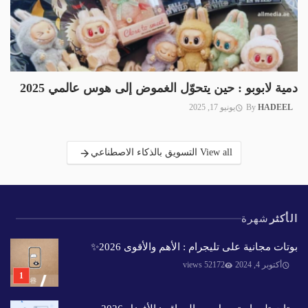
دمية لابوبو : حين يتحوّل الغموض إلى هوس عالمي 2025
HADEEL
By
يونيو 17, 2025
View all التسويق بالذكاء الاصطناعي
الأكثر
شهرة
بوتات مجانية على تليجرام : الأهم والأقوى 2026✨️
أكتوبر 4, 2024
52172 views