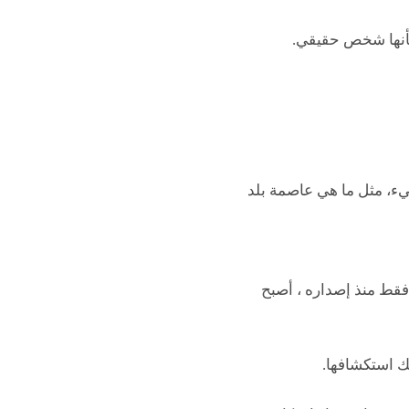
كأنها شخص حقيقي.
يء، مثل ما هي عاصمة بلد
كتابة المقالات و الملخصات و النصوص بسهولة. وفي غضون 3 أشهر فقط منذ إصداره ، أصبح
يك استكشافها.