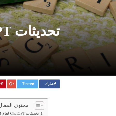
شارك
Tweet
محتوى المقال
تحديثات ChatGPT لعام 2024 : أحدث حزم open AI