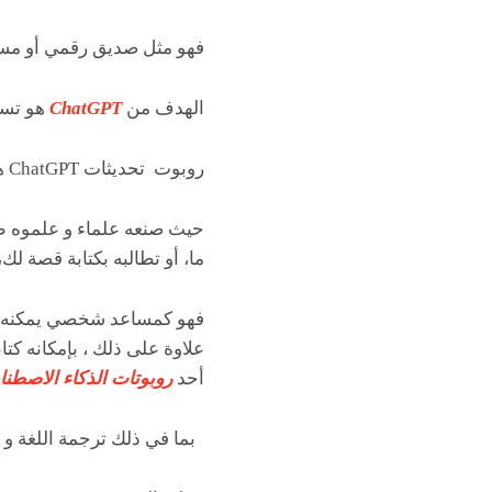
فهو مثل صديق رقمي أو مساع
الهدف من
ChatGPT
هو تسه
روبوت تحديثات ChatGPT هو صديقك الذكي الذي يمكنه الإجابة على أسئلتك و التحدث معك.
حيث صنعه علماء و علموه طر
ما، أو تطالبه بكتابة قصة ل
فهو كمساعد شخصي يمكنه فه
أحد
روبوتات الذكاء الاصطن
بما في ذلك ترجمة اللغة و إ