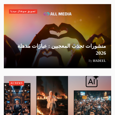
تسويق سوشال ميديا
منشورات تجذب المعجبين : عبارات مذهلة
2026
By
HADEEL
AI NEWS