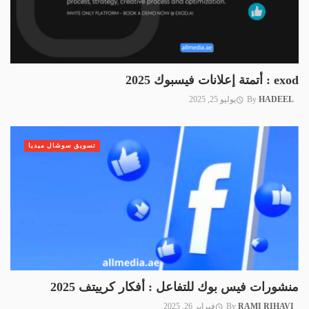
exod : أتمتة إعلانات فيسبوك 2025
HADEEL
By
يوليو 25, 2025
تسويق سوشال ميديا
منشورات فيس بوك للتفاعل : أفكار كرييتف 2025
RAMI RIHAVI
By
فبراير 26, 2025