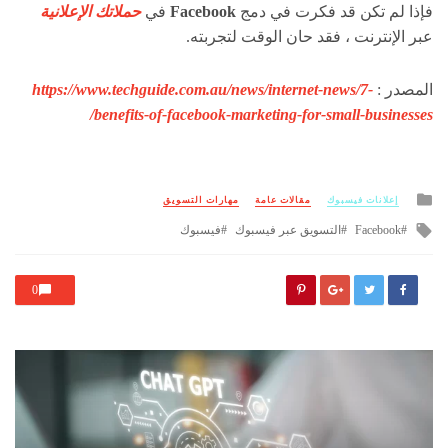
فإذا لم تكن قد فكرت في دمج
Facebook
في
حملاتك الإعلانية
عبر الإنترنت ، فقد حان الوقت لتجربته.
المصدر :
https://www.techguide.com.au/news/internet-news/7-
benefits-of-facebook-marketing-for-small-businesses/
Posted
إعلانات فيسبوك
مقالات عامة
مهارات التسويق
in
Tagged
Facebook
التسويق عبر فيسبوك
فيسبوك
with
0