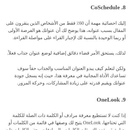
CoSchedule .8
إليك احصائية مهمة أن 60٪ فقط من الأشخاص الذين ينقرون على
المقال بسبب عنوانه، هذا يوضح لك أن عنوانك هو الفرصة الأولى
أو ربما الوحيدة بالنسبة لك لإجبار القراء على مواصلة القراءة.
لذلك، يستحق الأمر قضاء دقائق إضافية لوضع عنوان جذاب فعلاً.
ولكن لتعلم كيف يبدو العنوان المناسب والجذاب حقاً سوف
تساعدك الأداة المجانية في معرفة هذا، حيث إنه يسجل جودة
عنوانك ويقيم قدرته على زيادة المشاركات، وحركة المرور.
9. OneLook
إذا كنت لا تستطيع معرفة مرادف أو الكلمة ذات الصلة للكلمة
التي تحتاجها، OneLook يتيح لك وصفها في قائمة من الكلمات أو
بعبارة، ثم يقدم لك مئات الكلمات والمرادفات وحتى الكلمات ذات