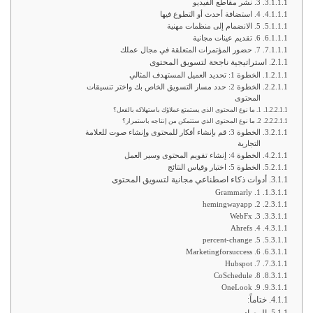
3. نشر مقاطع الفيديو
4. استضافة أحدث أو التطوع فيها
5. الانضمام إلى منظمات مهنية
6. تقديم عينات مجانية
7. حضور المؤتمرات المتعلقة في مجال عملك
استراتيجية ناجحة لتسويق المحتوى
الخطوة 1: تحديد العميل المستهدف المثالي
الخطوة 2: حدد مسار التسويق الخاص بك واختر تنسيقات
المحتوى
1. ما نوع المحتوى الذي يستمتع عملاؤك باستهلاكه بالفعل؟
2. ما نوع المحتوى الذي ستتمكن من إنتاجه باستمرار؟
الخطوة 3: قم بإنشاء أفكار للمحتوى وإنشاء صوت للعلامة
التجارية
الخطوة 4: إنشاء تقويم المحتوى وسير العمل
الخطوة 5: اختبار وقياس النتائج
أدوات ذكاء اصطناعي مجانية لتسويق المحتوى
1. Grammarly
2. hemingwayapp
3. WebFx
Ahrefs .4
5. percent-change
6. Marketingforsuccess
Hubspot .7
CoSchedule .8
9. OneLook
ختاماً: