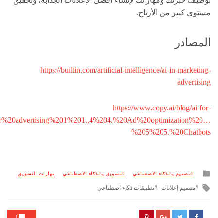
توظيف خبرتك ومهاراتك لإنشاء أفضل الإعلانات الجذابة، وتحقيق
مستوى كبير من الأرباح.
المصادر
https://builtin.com/artificial-intelligence/ai-in-marketing-
advertising
https://www.copy.ai/blog/ai-for-
or%20advertising%201%201.,4%204.%20Ad%20optimization%20…
%205%205.%20Chatbots
Posted
التصميم بالذكاء الاصطناعي
التسويق بالذكاء الاصطناعي
مهارات التسويق
in
Tagged
تصميم إعلانات
تطبيقات ذكاء اصطناعي
with
0