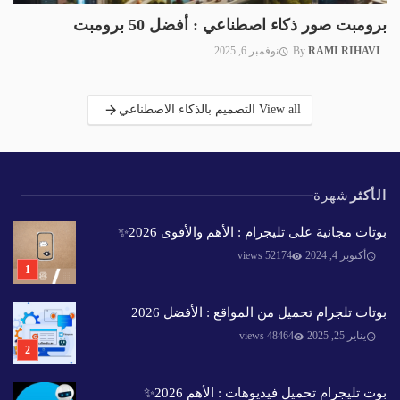
برومبت صور ذكاء اصطناعي : أفضل 50 برومبت
RAMI RIHAVI
By
نوفمبر 6, 2025
View all التصميم بالذكاء الاصطناعي
الأكثر
شهرة
بوتات مجانية على تليجرام : الأهم والأقوى 2026✨️
أكتوبر 4, 2024
52174 views
بوتات تلجرام تحميل من المواقع : الأفضل 2026
يناير 25, 2025
48464 views
بوت تليجرام تحميل فيديوهات : الأهم 2026✨️