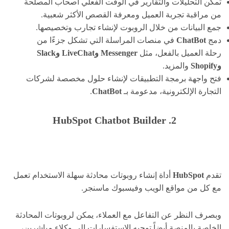
تمكن التحليلات والتقارير في الوقت الفعلي أصحاب المصلحة
من مراقبة تجربة العميل ومعرفة القصص الأكثر شعبية.
جمع البيانات من خلال الروبوت لإنشاء تجارب وتخصيصها.
دمج
ChatBot
في منصات المراسلة التي تشكل جزءًا من
رحلة العميل بالفعل، مثل
Messenger وLiveChat وSlack
وShopify
والمزيد.
فتح واجهة برمجة التطبيقات لإنشاء حلول مخصصة لشركات
التجارة الإلكترونية، مدعومة بـ
ChatBot
.
2. HubSpot Chatbot Builder
تقدم
HubSpot
أداة إنشاء روبوتات محادثة سهلة الاستخدام تعمل
مع كل من مواقع الويب وفيسبوك ماسنجر.
وبصرف النظر عن التفاعل مع العملاء، يمكن لروبوتات المحادثة
الخاصة بالمنصة أيضاً توجيه الاستفسارات إلى وكلاء مباشرين،