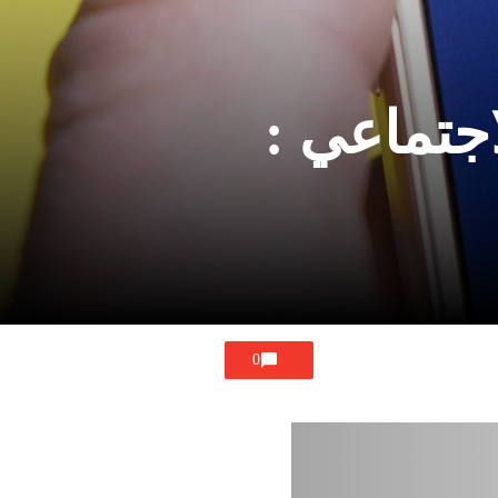
جتماعي :
0