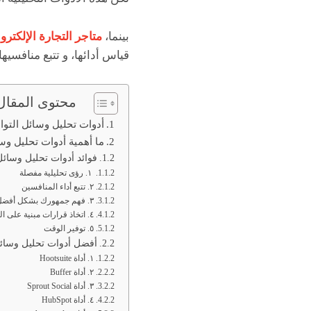
بينما،
متاجر التجارة الإلكترون
قياس أدائها، و تتبع منافسيها
محتوى المقال
أدوات تحليل وسائل التواصل 
ما أهمية أدوات تحليل وس
فوائد أدوات تحليل وسائل
١. رؤى تحليلية مفصلة
٢. تتبع أداء المنافسين
٣. فهم جمهورك بشكل أفضل
٤. اتخاذ قرارات مبنية على البيانات
٥. توفير الوقت
أفضل أدوات تحليل وسائل
١. أداة Hootsuite
٢. أداة Buffer
٣. أداة Sprout Social
٤. أداة HubSpot