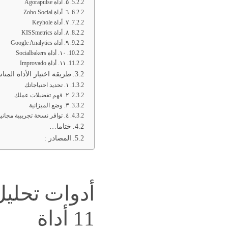
٥. أداة Agorapulse
٦. أداة Zoho Social
٧. أداة Keyhole
٨. أداة KISSmetrics
٩. أداة Google Analytics
١٠. أداة Socialbakers
١١. أداة Improvado
طريقة اختيار الأداة الم
١. تحديد احتياجاتك
٢. فهم تفضيلات عملك
٣. وضع الميزانية
٤. توافر نسخة تجريبية مجانية
ختاما…
المصادر :
أدوات تحليل
11 أداة