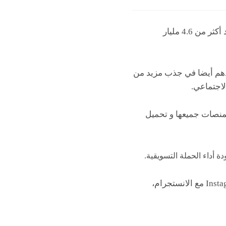
أصبحت وسائل التواصل الاجتماعي الآن بمثابة قناة تسويقية حيوية للشركات. و هذا يرجع لوجود أكثر من 4.6 مليار
هم أيضا في جذب مزيد من
لاجتماعي.
لمنصات جميعها و تحميل
ة أداء الحملة التسويقية.
وتأتي العديد من منصات الوسائط الاجتماعية مزودة بميزات تحليلية مدمجة، مثل Instagram Insights مع الانستجرام،