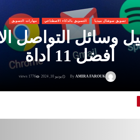
تسويق سوشال ميديا
التسويق بالذكاء الاصطناعي
مهارات التسويق
يل وسائل التواصل الا
أفضل 11 أداة
AMIRA FAROUK
By
يونيو 10, 2024
1776 views