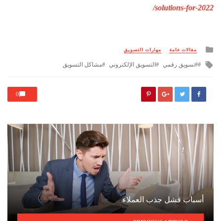
solutions-for-2022/
Posted
مقالات عامة
مهارات التسويق
in
Tagged
#تسويق رقمي
التسويق الإلكتروني
مشاكل التسويق
with
0
أسباب فشل جذب العملاء