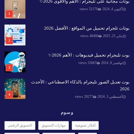
بوتات مجانية على تليجرام : الأهم والأقوى 2026✨️
أكتوبر 4, 2024
52170 views
بوتات تلجرام تحميل من المواقع : الأفضل 2026
يناير 25, 2025
48460 views
بوت تليجرام تحميل فيديوهات : الأهم 2026✨️
نوفمبر 9, 2024
33667 views
بوت تعديل الصور تليجرام بالذكاء الاصطناعي : الأحدث
2026
أغسطس 3, 2024
29277 views
وسوم
أفكار تسويقية
مهارات التسويق
التسويق الرقمي