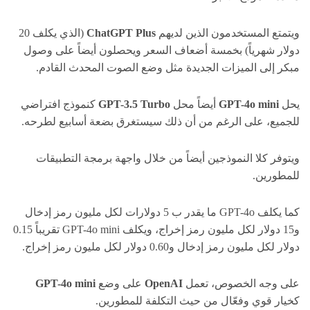
ويتمتع المستخدمون الذين لديهم
ChatGPT Plus
(الذي يكلف 20
دولار شهرياً) بخمسة أضعاف السعر ويحصلون أيضاً على وصول
مبكر إلى الميزات الجديدة مثل وضع الصوت المحدث القادم.
يحل
GPT-4o mini
أيضاً محل
GPT-3.5 Turbo
كنموذج افتراضي
للجميع، على الرغم من أن ذلك سيستغرق بضعة أسابيع لطرحه.
ويتوفر كلا النموذجين أيضاً من خلال واجهة برمجة التطبيقات
للمطورين.
كما يكلف GPT-4o ما يقدر ب 5 دولارات لكل مليون رمز إدخال
و15 دولار لكل مليون رمز إخراج، ويكلف GPT-4o mini تقريباً 0.15
دولار لكل مليون رمز إدخال و0.60 دولار لكل مليون رمز إخراج.
على وجه الخصوص، تعمل
OpenAI
على وضع
GPT-4o mini
كخيار قوي وفعّال من حيث التكلفة للمطورين.