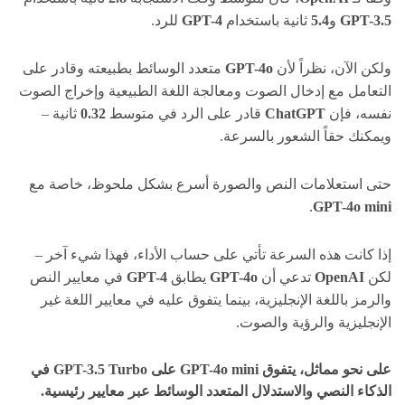
GPT-3.5
و
5.4
ثانية باستخدام
GPT-4
للرد.
ولكن الآن، نظراً لأن
GPT-4o
متعدد الوسائط بطبيعته وقادر على
التعامل مع إدخال الصوت ومعالجة اللغة الطبيعية وإخراج الصوت
نفسه، فإن
ChatGPT
قادر على الرد في متوسط
​​0.32
ثانية –
ويمكنك حقاً الشعور بالسرعة.
حتى استعلامات النص والصورة أسرع بشكل ملحوظ، خاصة مع
.
GPT-4o mini
إذا كانت هذه السرعة تأتي على حساب الأداء، فهذا شيء آخر –
لكن
OpenAI
تدعي أن
GPT-4o
يطابق
GPT-4
في معايير النص
والرمز باللغة الإنجليزية، بينما يتفوق عليه في معايير اللغة غير
الإنجليزية والرؤية والصوت.
على نحو مماثل، يتفوق
GPT-4o mini
على
GPT-3.5 Turbo
في
الذكاء النصي والاستدلال المتعدد الوسائط عبر معايير رئيسية.