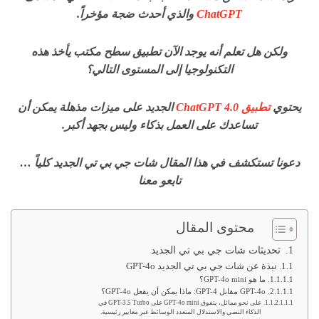
ChatGPT
والذي أحدث ضجة مؤخراً.
ولكن هل تعلم أنه يوجد الآن تطبيق سطح مكتب يأخذ هذه
التكنولوجيا إلى المستوى التالي؟
يحتوي
تطبيق ChatGPT 4.0
الجديد على ميزات مذهلة يمكن أن
تساعدك على العمل بذكاء وليس بجهد أكبر.
دعونا تستكشف في هذا المقال شات جي بي تي الجديد كلياً …
تابعو معنا
محتوى المقال
تحديثات شات جي بي تي الجديد
نبذة عن شات جي بي تي الجديد GPT-4o
ما هو GPT-4o mini؟
GPT-4o مقابل GPT-4: ماذا يمكن أن يفعل GPT-4o؟
على نحو مماثل، يتفوق GPT-4o mini على GPT-3.5 Turbo في
الذكاء النصي والاستدلال المتعدد الوسائط عبر معايير رئيسية.