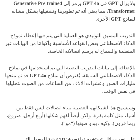
ولا يزال
GPT
في
GPT-4o
يرمز إلى
Generative Pre-trained
Transformer
، مما يعني أنه تم تطويرها وتشغيلها بشكل مشابه
لنماذج
GPT
الأخرى.
التدريب المسبق التوليدي هو العملية التي يتم فيها إعطاء نموذج
الذكاء الاصطناعي بعض القواعد الأساسية وأكوامًا من البيانات غير
المنظمة والسماح له برسم اتصالاته الخاصة.
بالإضافة إلى بيانات التدريب النصية التي تم استخدامها في نماذج
الذكاء الاصطناعي السابقة، يُفترض أن نماذج
GPT-4o
قد تم منحها
مليارات الصور وعشرات الآلاف من الساعات من الصوت لتحليلها
في نفس الوقت.
وسيسمح هذا لشبكاتهم العصبية ببناء اتصالات ليس فقط بين
أشياء مثل كلمة بقرة، ولكن أيضاً لفهم شكلها (أربع أرجل، ضروع،
ربما قرون)، وكيف يبدو صوتها (“مو”).
على نحو مماثل، تستخدم نماذج
GPT-4o
بنية المحول التي