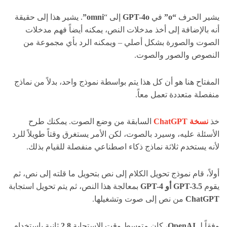
يشير الحرف
“o”
في
GPT-4o
إلى “
omni”
. يشير هذا إلى حقيقة
أنه بالإضافة إلى أخذ مدخلات النص، يمكنه أيضاً فهم مدخلات
الصوت والصورة بشكل أصلي – ويمكنه الرد بأي مجموعة من
النصوص والصور والصوت.
المفتاح هنا هو أن كل هذا يتم بواسطة نموذج واحد، بدلاً من نماذج
منفصلة متعددة تعمل معاً.
خذ
نسخة ChatGPT
السابقة من وضع الصوت. يمكنك طرح
الأسئلة عليه، وسيرد بالصوت، لكن الأمر يستغرق وقتاً طويلاً للرد
لأنه يستخدم ثلاثة نماذج ذكاء اصطناعي منفصلة للقيام بذلك.
أولاً، قام نموذج تحويل الكلام إلى نص بتحويل ما قلته إلى نص، ثم
يقوم
GPT-3.5 أو GPT-4
بمعالجة هذا النص، ثم يتم تحويل استجابة
ChatGPT
من نص إلى صوت وتشغيلها.
وفقاً لـ
OpenAI
، كان متوسط ​​وقت الاستجابة
2.8
ثانية باستخدام