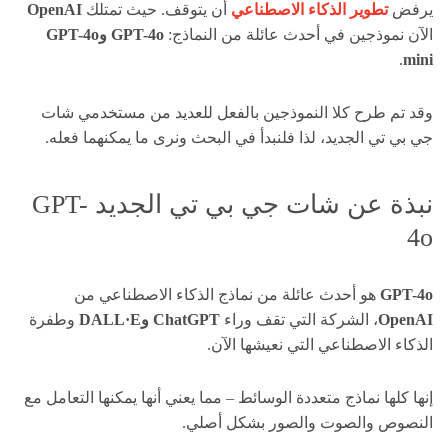
يرفض
تطوير
الذكاء الاصطناعي
أن يتوقف. حيث تمتلك
OpenAI
الآن نموذجين في أحدث عائلة من النماذج:
GPT-4o وGPT-4o
.
mini
وقد تم طرح كلا النموذجين بالفعل للعديد من مستخدمي شات
جي بي تي الجديد، لذا فلنبدأ في البحث ونرى ما يمكنهما فعله.
نبذة عن شات جي بي تي الجديد GPT-
4o
GPT-4o
هو أحدث عائلة من نماذج الذكاء الاصطناعي من
OpenAI
، الشركة التي تقف وراء
ChatGPT وDALL·E
وطفرة
الذكاء الاصطناعي التي نعيشها الآن.
إنها كلها نماذج متعددة الوسائط – مما يعني أنها يمكنها التعامل مع
النصوص والصوت والصور بشكل أصلي.