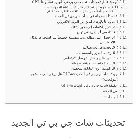
كيفية عمل تحديثات شات جي بي تي الجديد نماذج GPT-4o
على نحو مماثل، تستخدم نماذج GPT-4o بنية المحول التي
تستخدمها أيضاً جميع نماذج الذكاء الاصطناعي الحديثة تقريباً.
تحديثات مذهلة في شات جي بي تي الجديد
1. وداعاً للإرهاق الناتج عن البريد الإلكتروني
2. حوّل الكلمات إلى صور مذهلة
3. تلخيص أي شيء في ثوانٍ
4. احصل على مواقع ويب مصممة خصيصاً لك باستخدام الذكاء
الاصطناعي
5. تحدث كل لغة بطلاقة
6. رقمنة الصور والمستندات
7. الرد على وسائل التواصل الاجتماعي
8. اتبع التعليمات المرئية بسهولة
9. اكتشف رؤى البيانات المخفية
جودة شات جي بي تي الجديد GPT-4o هل يرقى إلى مستوى
التوقعات؟
تكلفة شات جي بي تي الجديد GPT-4o
في الختام
المصادر :
تحديثات شات جي بي تي الجديد