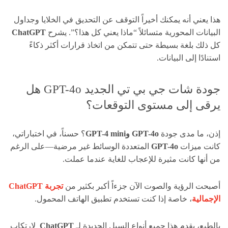
هذا يعني أنه يمكنك أخيراً التوقف عن التحديق في الخلايا وجداول
البيانات المحورية متسائلاً “ماذا يعني كل هذا؟”. يشرح
ChatGPT
كل ذلك بلغة بسيطة حتى تتمكن من اتخاذ قرارات أكثر ذكاءً
استنادًا إلى البيانات.
جودة شات جي بي تي الجديد GPT-4o هل
يرقى إلى مستوى التوقعات؟
إذن، ما مدى جودة
GPT-4o وGPT-4 mini
؟ حسناً، في اختباراتي،
كانت ميزات
GPT-4o
المتعددة الوسائط غير مرضية—على الرغم
من أنها كانت مثيرة للإعجاب للغاية عندما عملت.
أصبحت الرؤية والصوت الآن جزءاً أكبر بكثير من
تجربة ChatGPT
الإجمالية
، خاصة إذا كنت تستخدم تطبيق الهاتف المحمول.
بالطبع، يقدم هذا جميع أنواع السبل الجديدة لـ
ChatGPT
لارتكاب