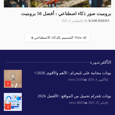
برومبت صور ذكاء اصطناعي : أفضل 50 برومبت
RAMI RIHAVI
By
نوفمبر 6, 2025
View all التصميم بالذكاء الاصطناعي
الأكثر
شهرة
بوتات مجانية على تليجرام : الأهم والأقوى 2026✨️
أكتوبر 4, 2024
52165 views
بوتات تلجرام تحميل من المواقع : الأفضل 2026
يناير 25, 2025
48455 views