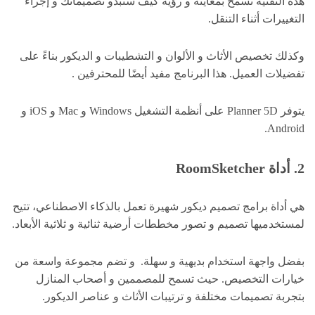
هذه التقنية تسمح بمعاينة و رؤية كيف ستبدو تصميماتك و إجراء
التغييرات أثناء التنقل.
وكذلك تخصيص الأثاث و الألوان و التشطيبات و الديكور بناءً على
تفضيلات العميل. هذا البرنامج مفيد أيضًا للمحترفين .
يتوفر Planner 5D على أنظمة التشغيل Windows و Mac و iOS و
Android.
2. أداة RoomSketcher
هي أداة برامج تصميم ديكور شهيرة تعمل بالذكاء الاصطناعي، تتيح
لمستخدميها تصميم و تصور مخططات أرضية ثنائية و ثلاثية الأبعاد.
بفضل واجهة استخدام بديهية و سهلة. و تضم مجموعة واسعة من
خيارات التخصيص. حيث تسمح للمصممين و أصحاب المنازل
بتجربة تصميمات مختلفة و ترتيبات الأثاث و عناصر الديكور.