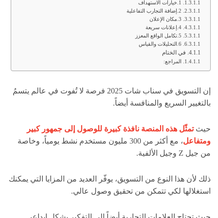
1.خيارات الاستهداف
2.إضافة التجارب التفاعلية
3.مكان الإعلان
4.إعلانات سريعة
5.تكامل الواقع المعزز
6.التحليلات والقياس
في الختام
المراجع:
إن التسويق في سناب شات 2025 فرصة لا تُفوت في عالم يتسمُ
بالتغيير السريع والمنافسة أيضاً.
حيث
تمثّل هذه المنصة نافذة كبيرة للوصول إلى جمهور كبير
ومتفاعل
، مع أكثر من 300 مليون مستخدم نشط يومياً، وخاصة
من جيل Z وجيل الألفية.
ذلك لأن هذا النوع من التسويق، يوفّر العديد من المزايا التي يمكنك
استغلالها لكي تتمكن من تحقيق وصول عالي.
حيث تحتاج العلامات التجارية أيضاً إلى التفكير بشكل إبداعي