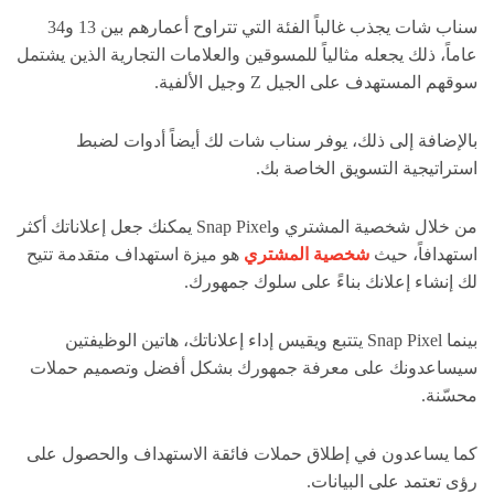
سناب شات يجذب غالباً الفئة التي تتراوح أعمارهم بين 13 و34
عاماً، ذلك يجعله مثالياً للمسوقين والعلامات التجارية الذين يشتمل
سوقهم المستهدف على الجيل Z وجيل الألفية.
بالإضافة إلى ذلك، يوفر سناب شات لك أيضاً أدوات لضبط
استراتيجية التسويق الخاصة بك.
من خلال شخصية المشتري وSnap Pixel يمكنك جعل إعلاناتك أكثر
استهدافاً، حيث
شخصية المشتري
هو ميزة استهداف متقدمة تتيح
لك إنشاء إعلانك بناءً على سلوك جمهورك.
بينما Snap Pixel يتتبع ويقيس إداء إعلاناتك، هاتين الوظيفتين
سيساعدونك على معرفة جمهورك بشكل أفضل وتصميم حملات
محسّنة.
كما يساعدون في إطلاق حملات فائقة الاستهداف والحصول على
رؤى تعتمد على البيانات.