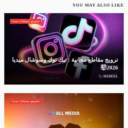
YOU MAY ALSO LIKE
تسويق سوشال ميديا
ترويج مقاطع مجانية : تيك توك وسوشال ميديا
2026🤯
By
HADEEL
تسويق سوشال ميديا