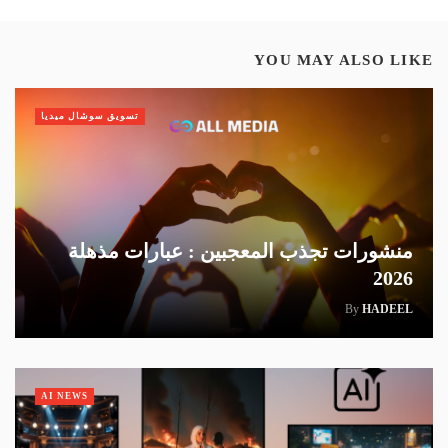
YOU MAY ALSO LIKE
تسويق سوشال ميديا
منشورات تجذب المعجبين : عبارات مذهلة
2026
By
HADEEL
AI NEWS