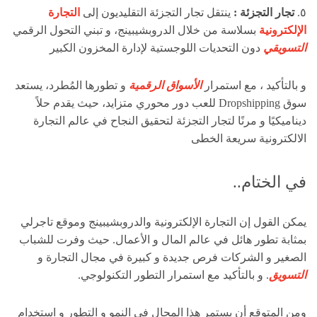
٥.
تجار التجزئة :
ينتقل تجار التجزئة التقليديون إلى
التجارة
الإلكترونية
بسلاسة من خلال الدروبشيبينج، و تبني التحول الرقمي
التسويقي
دون التحديات اللوجستية لإدارة المخزون ا
لكبير
و بالتأكيد ، مع استمرار
الأسواق الرقمية
و تطورها المُطرد، يستعد
سوق Dropshipping للعب دور محوري متزايد، حيث يقدم حلاً
ديناميكيًا و مرنًا لتجار التجزئة لتحقيق النجاح في عالم التجارة
الالكترونية سريعة الخطى
في الختام..
يمكن القول إن التجارة الإلكترونية والدروبشيبينج وموقع تاجرلي
بمثابة تطور هائل في عالم المال و الأعمال. حيث وفرت للشباب
الصغير و الشركات فرص جديدة و كبيرة في مجال التجارة و
التسويق
. و بالتأكيد مع استمرار التطور التكنولوجي.
ومن المتوقع أن يستمر هذا المجال في النمو و التطور و استخدام