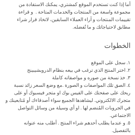
أما إذا كنت تستخدم الموقع كمشتري، يمكنك الاستفادة من
مجموعة واسعة من المنتجات والخدمات المتاحة . و قراءة
تقييمات المنتجات و آراء العملاء السابقين، لاتخاذ قرار شراء
مطابق لاحتياجاتك و ما تُفضله.
الخطوات
١. سجل على الموقع
٢. اختر المنتج الذي ترغب في بيعه بنظام الدروبشيبينج
٣. خذ نسخة من صوره و مواصفاته كاملة
٤. الصق تلك المواصفات و الصورة .مع وضع السعر زائد نسبة
ربحك على صفحتك على الفيس بوك او متجر فيسبوك أو على
متجرك الالكتروني. ليشاهدها الجميع سواء أصدقاءك أو مُتابعينك و
في الجروبات المُنضم لها . او أي وسيلة من وسائل التواصل
الاجتماعي.
٥. و عندما يطلب أحدهم شراء المنتج . أطلب منه عنوانه
بالتفصيل.