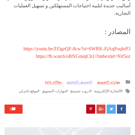
أساليب جديدة لتلبية احتياجات المستهلكين و تسهيل العمليات
التجارية.
المصادر :
https://youtu.be/Zt5gzQF-8cw?si=6WRK-FjAqPoqIeP3
https://fb.watch/oBNGmnjCh1/?mibextid=Nif5oz
Posted
مهارات التسويق
التسويق بالمحتوى
مقالات عامة
in
Tagged
التجارة الإلكترونية
دروب شيبينج
مهارات التسويق
موقع تاجرلي
with
0