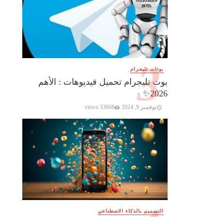
بوتات تليجرام
بوت تليجرام تحميل فيديوهات : الأهم
2026✨️
نوفمبر 9, 2024
33668 views
التصميم بالذكاء الاصطناعي