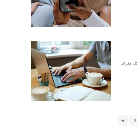
ل متزايد
4