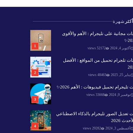
كثر
شهرة
ات مجانية على تليجرام : الأهم والأقوى
202
أكتوبر 4, 2024
52172 views
ات تلجرام تحميل من المواقع : الأفضل
20
يناير 25, 2025
48463 views
 تليجرام تحميل فيديوهات : الأهم 2026✨️
نوفمبر 9, 2024
33668 views
 تعديل الصور تليجرام بالذكاء الاصطناعي
أحدث 2026
أغسطس 3, 2024
29282 views