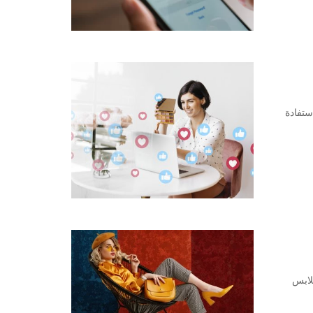
ستفادة
لابس