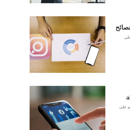
نصائح
ل على
م على