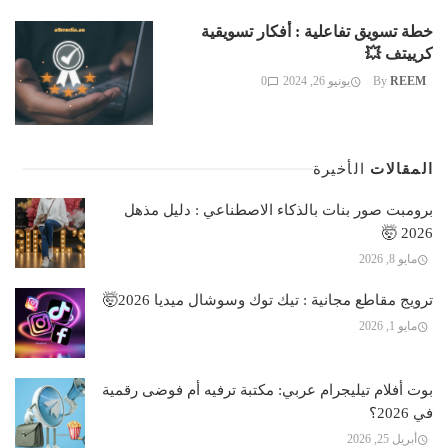
خطة تسويق تفاعلية : أفكار تسويقية
كرييتف 💥
REEM
By
يونيو 26, 2024
0
المقالات
الأخيرة
برومبت صور بنات بالذكاء الاصطناعي : دليل مذهل
2026 🤯
مايو 8, 2026
ترويج مقاطع مجانية : تيك توك وسوشال ميديا 2026🤯
مايو 1, 2026
بوت أفلام تيليجرام عربي: مكتبة ترفيه أم فوضى رقمية
في 2026؟
أبريل 25, 2026