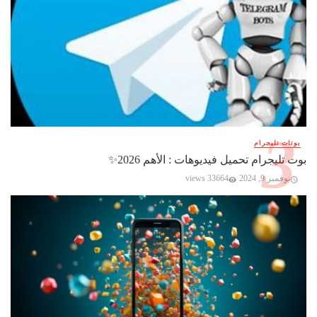
بوتات تليجرام
بوت تليجرام تحميل فيديوهات : الأهم 2026✨️
نوفمبر 9, 2024
33664 views