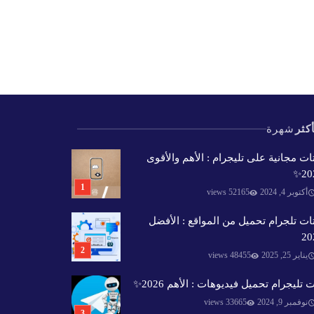
كثر
شهرة
ات مجانية على تليجرام : الأهم والأقوى
202
أكتوبر 4, 2024
52165 views
ات تلجرام تحميل من المواقع : الأفضل
20
يناير 25, 2025
48455 views
 تليجرام تحميل فيديوهات : الأهم 2026✨️
نوفمبر 9, 2024
33665 views