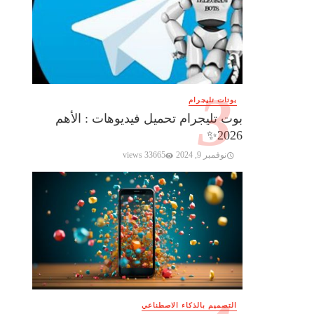
بوتات تليجرام
بوت تليجرام تحميل فيديوهات : الأهم
2026✨️
نوفمبر 9, 2024
33665 views
التصميم بالذكاء الاصطناعي