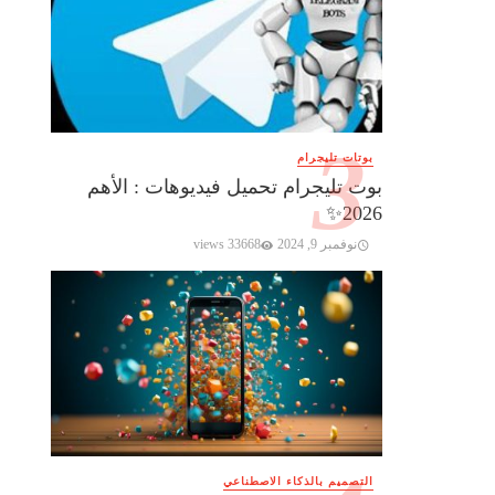
بوتات تليجرام
بوت تليجرام تحميل فيديوهات : الأهم
2026✨️
نوفمبر 9, 2024
33668 views
التصميم بالذكاء الاصطناعي