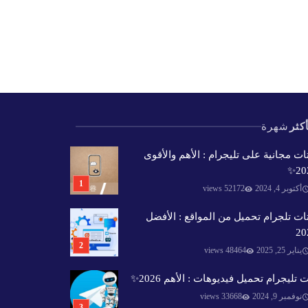
كثر
شهرة
ات مجانية على تليجرام : الأهم والأقوى
202
أكتوبر 4, 2024
52172 views
ات تلجرام تحميل من المواقع : الأفضل
20
يناير 25, 2025
48464 views
 تليجرام تحميل فيديوهات : الأهم 2026✨️
نوفمبر 9, 2024
33668 views