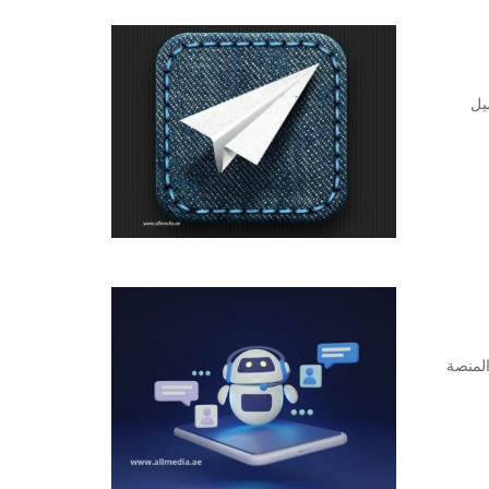
يل
لمنصة