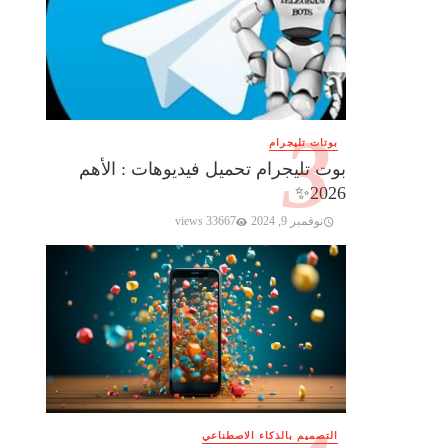
بوتات تليجرام
بوت تليجرام تحميل فيديوهات : الأهم
2026✨️
نوفمبر 9, 2024
33667 views
التصميم بالذكاء الاصطناعي