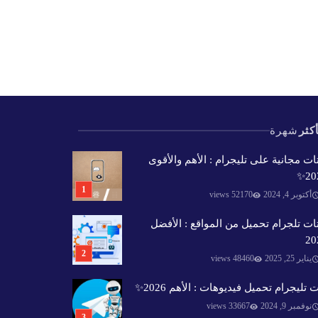
كثر
شهرة
ات مجانية على تليجرام : الأهم والأقوى
202
أكتوبر 4, 2024
52170 views
ات تلجرام تحميل من المواقع : الأفضل
20
يناير 25, 2025
48460 views
 تليجرام تحميل فيديوهات : الأهم 2026✨️
نوفمبر 9, 2024
33667 views