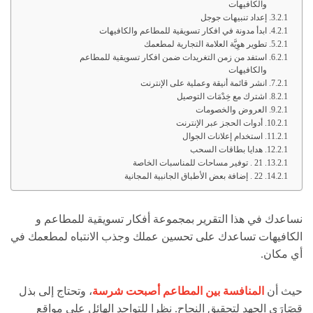
والكافيهات
إعداد تنبيهات جوجل
ابدأ مدونة في افكار تسويقية للمطاعم والكافيهات
تطوير هوِيَّة العلامة التجارية لمطعمك
استفد من زمن التغريدات ضمن افكار تسويقية للمطاعم
والكافيهات
انشر قائمة أنيقة وعملية على الإنترنت
اشترك مع خِدْمَات التوصيل
العروض والخصومات
أدوات الحجز عبر الإنترنت
استخدام إعلانات الجوال
هدايا بطاقات السحب
21 . توفير مساحات للمناسبات الخاصة
22 . إضافة بعض الأطباق الجانبية المجانية
نساعدك في هذا التقرير بمجموعة أفكار تسويقية للمطاعم و
الكافيهات تساعدك على تحسين عملك وجذب الانتباه لمطعمك في
أي مكان.
حيث أن
المنافسة بين المطاعم أصبحت شرسة
، وتحتاج إلى بذل
قصَارَى الجهد لتحقيق النجاح. نظرا للتواجد الهائل علي مواقع