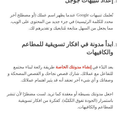
إعداد تنبيهات جوجل
تُعلمك تنبيهات Google عندما يظهر اسم عملك (أو مصطلح آخر
محدد للكلمة الرئيسية) في جزء جديد من المحتوى على الويب.
مما يجعل من السهل متابعة مُتابعيك و تقديرهم لك.
ابدأ مدونة في افكار تسويقية للمطاعم
والكافيهات
يعد البَدْء في
إنشاء مدونتك الخاصة
طريقة رائعة لبناء مجتمع
للتفاعل مع عملائك. شارك قصص نجاحك و القصص المضحكة و
وصفاتك و أي شيء آخر تعتقد أنه قد يثير اهتمام عملائك.
اجعل مدونتك بسيطة أو معقدة كما تريد. لست مضطرًا لأن تنشر
باستمرار (الجودة تفوق الكَمّيَّة). كفكرة من افكار تسويقية
للمطاعم والكافيهات.