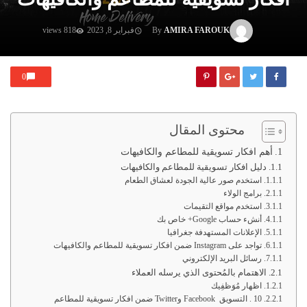
AMIRA FAROUK
By
فبراير 8, 2023
818 views
0
محتوى المقال
أهم افكار تسويقية للمطاعم والكافيهات
دليل افكار تسويقية للمطاعم والكافيهات
استخدم صور عالية الجودة لعشاق الطعام
برامج الولاء
استخدم مواقع التقيمات
أنشء حساب Google+ خاص بك
الإعلانات المستهدفة جغرافيا
تواجد على Instagram ضمن افكار تسويقية للمطاعم والكافيهات
رسائل البريد الإلكتروني
الاهتمام بالمُحتوى الذي يرسله العملاء
اظهار مُوَظفِيك
10 . التسويق Facebook وTwitter ضمن افكار تسويقية للمطاعم