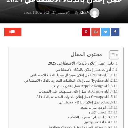
REEM
By
ديسمبر 27, 2024
1100 views
0
محتوى المقال
دليل عمل إعلان بالذكاء الاصطناعي 2025
أدوات عمل إعلان بالذكاء الاصطناعي
أداة Narrato عمل إعلان سوشال ميديا بالذكاء الاصطناعي
أداة Typeface عمل إعلان للعلامات التجارية بالذكاء الاصطناعي
أداة AppyPie Design عمل إعلان مستهدف
أداة AdCreative عمل إعلان مستهدف على المنصات
أداة Creatopy عمل إعلان للقنوات المتعددة بالذكاء AI
نصائح عمل إعلان بالذكاء الاصطناعي
1.وضع عبارات مقنعة
2.جذب الانتباه
3.استخدام المحفزات العاطفية
4.الاختلاف والتميز
5. معرفة نقاط خوف وقلق جمهورك ومعالجتها