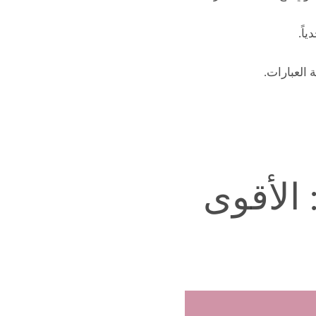
اً.
العبارات.
 الأقوى