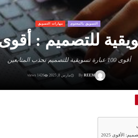
التسويق بالمحتوى
مهارات التسويق
ة للتصميم : أقوى 100 عبار
أقوى 100 عبارة تسويقية للتصميم تجذب المتابعين
REEM
By
مارس 8, 2025
1426 views
م: الأقوى 2025