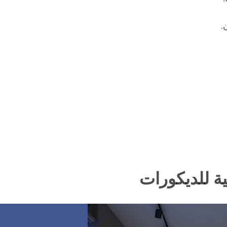
.
ة للديكورات