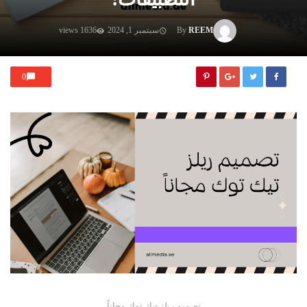
REEM
By
سبتمبر 1, 2024
1636 views
0
تصميم ريلز تيك توك مجاناً