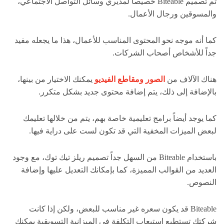
تم تصميم Biteable خصيصاً لمديري وسائل التواصل الاجتماعي،
والمسوقين ورجال الأعمال.
كما أنه موجه نحو المحتوى المناسب للأعمال، هذا ما يجعله مفيد
جداً للأشخاص أصحاب الشركات.
هناك الآلاف من
الصور ومقاطع الفيديو
يمكنك الاختيار من بينها،
بالإضافة إلى ذلك، يتم إضافة محتوى جديد بشكل متكرر.
كما يوجد أيضاً برامج تعليمية خاصة بهم، يتم من خلالها تعليمك
لبعض الميزات المخفية التي قد تكون لست على دراية فيها.
باستخدام Biteable من السهل جداً تصميم ريلز تيك توك، مع وجود
العديد من القوالب المميزة، كما بإمكانك التعديل عليها وإضافة
النصوص.
Biteable قد يكون سعره غير مناسب للبعض، ولكن إذا كانت
شركتك تستطيع استيعاب التكلفة في الميزانية التسويقية يمكنك