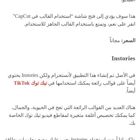
هذا سوف يؤدي إلى فتح شاشة “استخدام القالب في CapCut”
انقر على نعم، وتمتع باستخدام القالب الجاهز للاستخدام.
السعر:
مجاناً
Instories
في الأصل تم إنشاء هذا التطبيق لأنستجرام ولكن Instories يحتوي
أيضاً على قوالب رائعة يمكنك استخدامها في
تيك توك TikTok
أيضاً.
هناك العديد من القوالب الرائعة التي تعج في الحيوية، والجمال،
كما يمكنك تخصيص أغلفة متغيرة لمقاطع فيديو تيك توك الخاصة
بك.
ولكن إذا أردت استخدام Instories يجب عليك وضع معلومات بطاقة