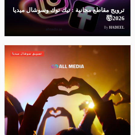
ترويج مقاطع مجانية : تيك توك وسوشال ميديا
2026🤯
By
HADEEL
تسويق سوشال ميديا