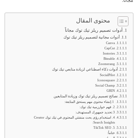
مجاناً.
محتوى المقال
أدوات تصميم ريلز تيك توك مجاناً
أدوات مجانية لتصميم ريلز تيك توك
Canva
CapCut
Instories
Biteable
Zoomerang
أدوات ذكاء اصطناعي لزيادة متابعي تيك توك
SocialPilot
Iconosquare
Social Champ
GRIN
نصائح تصميم ريلز تيك توك وزيادة المتابعين
1.إنشاء محتوى مهم يستحق المتابعة:
2. فهم خوارزمية تيك توك:
3.تحديد جمهورك المستهدف:
4. استخدام رؤى بحث منشئي المحتوى في تيك توك Creator
Search Insights:
5. TikTok SEO
ختاماً: