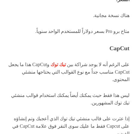
هناك نسخة مجانية.
متاح برو Pro بسعر دولاراً للمستخدم الواحد سنوياً.
CapCut
على الرغم أنه لا يوجد شراكة بين
تيك توك
وCapCut هذا ما يجعل
CapCut مناسب جداً مع نوع القوالب التي يحتاجها منشئي
المحتوى.
ليس هذا فقط حيث يمكنك أيضاً يمكنك استخدام قوالب منشئي
تيك توك المشهورين.
إذا عثرت على قالب منشئي تيك توك الذي أعجبك وتم إنشاؤه
على Capcut فقط ما عليك سوى النقر فوق علامة CapCut في
الفيديو.